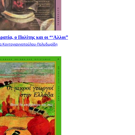
ατία, ο Πολίτης και οι “‘Αλλοι”
σα Κοντογιαννοπούλου-Πολυδωρίδη