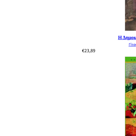
Η Δημοκρ
Γίτ
€
23,89