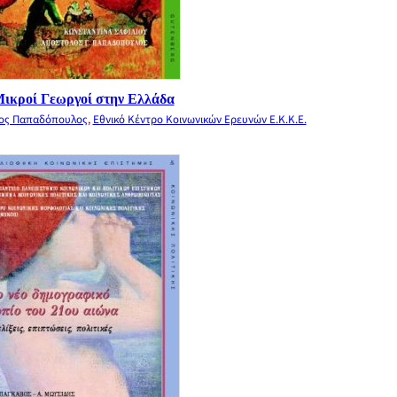
Μικροί Γεωργοί στην Ελλάδα
ος Παπαδόπουλος
,
Εθνικό Κέντρο Κοινωνικών Ερευνών Ε.Κ.Κ.Ε.