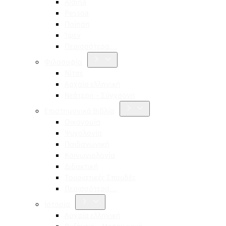
Aldina
Pessoa
Ποίηση
Ίψεν
Περισσότερα…
Φιλοσοφία
Νίτσε
Αρχαία ελληνική
Νεότερη – Σύγχρονη
Επιστημονικά Βιβλία
Οικονομία
Ψυχολογία
Παιδαγωγική
Κοινωνιολογία
Διδακτική
Τουριστικές Σπουδές
Περισσότερα…
Ιστορία
Αρχαία ελληνική