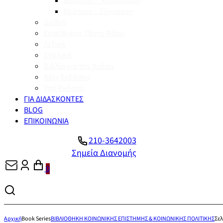
Βυζάντιο – Μεσαιωνική
Νεότερη – Σύγχρονη
Διεθνή
Enid Blyton, Πέντε Φίλοι
Λεξικά
Σχολικά
Βιβλία για την Άνδρο
Νέες Εκδόσεις
Υπό Έκδοση
ΓΙΑ ΔΙΔΑΣΚΟΝΤΕΣ
BLOG
ΕΠΙΚΟΙΝΩΝΙΑ
210-3642003
Σημεία Διανομής
0
Αρχική
Book Series
ΒΙΒΛΙΟΘΗΚΗ ΚΟΙΝΩΝΙΚΗΣ ΕΠΙΣΤΗΜΗΣ & ΚΟΙΝΩΝΙΚΗΣ ΠΟΛΙΤΙΚΗΣ
Σελ