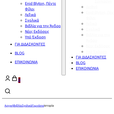
Σύγχρονη
Enid Blyton, Πέντε
Διεθνή
Φίλοι
Enid Blyton, Πέν
Λεξικά
Φίλοι
Σχολικά
Λεξικά
Βιβλία για την Άνδρο
Σχολικά
Νέες Εκδόσεις
Βιβλία για την
Υπό Έκδοση
Άνδρο
ΓΙΑ ΔΙΔΑΣΚΟΝΤΕΣ
Νέες Εκδόσεις
Υπό Έκδοση
BLOG
ΓΙΑ ΔΙΔΑΣΚΟΝΤΕΣ
ΕΠΙΚΟΙΝΩΝΙΑ
BLOG
ΕΠΙΚΟΙΝΩΝΙΑ
0
Αρχική
Βιβλία
Σχολικά
Γυμνάσιο
Ιστορία