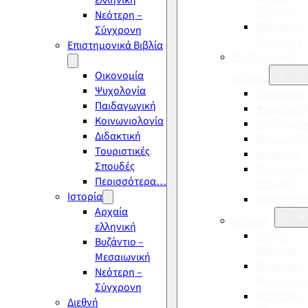
ελληνική
ελληνική
Νεότερη –
Νεότερη –
Σύγχρονη
Σύγχρονη
Επιστημονικά Βιβλία
Επιστημονικά
Οικονομία
Βιβλία
Ψυχολογία
Οικονομία
Παιδαγωγική
Ψυχολογία
Κοινωνιολογία
Παιδαγωγι
Διδακτική
Κοινωνιολ
Τουριστικές
Διδακτική
Σπουδές
Τουριστικέ
Περισσότερα…
Σπουδές
Ιστορία
Περισσότ
Αρχαία
Ιστορία
ελληνική
Αρχαία
Βυζάντιο –
ελληνική
Μεσαιωνική
Βυζάντιο –
Νεότερη –
Μεσαιωνικ
Σύγχρονη
Νεότερη –
Διεθνή