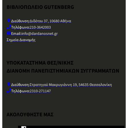
ΒΙΒΛΙΟΠΩΛΕΙΟ GUTENBERG
Διεύθυνση:
Διδότου 37, 10680 Αθήνα
Τηλέφωνο:
210-3642003
Email:
info@dardanosnet.gr
Σημεία Διανομής
ΥΠΟΚΑΤΑΣΤΗΜΑ ΘΕΣ/ΝΙΚΗΣ
ΔΙΑΝΟΜΗ ΠΑΝΕΠΙΣΤΗΜΙΑΚΩΝ ΣΥΓΓΡΑΜΜΑΤΩΝ
Διεύθυνση:
Στρατηγού Μακρυγιάννη 19, 54635 Θεσσαλονίκη
Τηλέφωνο:
2310-271147
ΑΚΟΛΟΥΘΗΣΤΕ ΜΑΣ