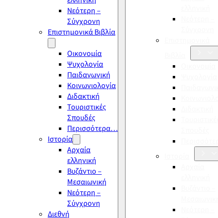
ελληνική
ελληνική
Νεότερη –
Νεότερη –
Σύγχρονη
Σύγχρονη
Επιστημονικά Βιβλία
Επιστημονικά
Οικονομία
Βιβλία
Ψυχολογία
Οικονομία
Παιδαγωγική
Ψυχολογία
Κοινωνιολογία
Παιδαγωγι
Διδακτική
Κοινωνιολ
Τουριστικές
Διδακτική
Σπουδές
Τουριστικέ
Περισσότερα…
Σπουδές
Ιστορία
Περισσότ
Αρχαία
Ιστορία
ελληνική
Αρχαία
Βυζάντιο –
ελληνική
Μεσαιωνική
Βυζάντιο –
Νεότερη –
Μεσαιωνικ
Σύγχρονη
Νεότερη –
Διεθνή