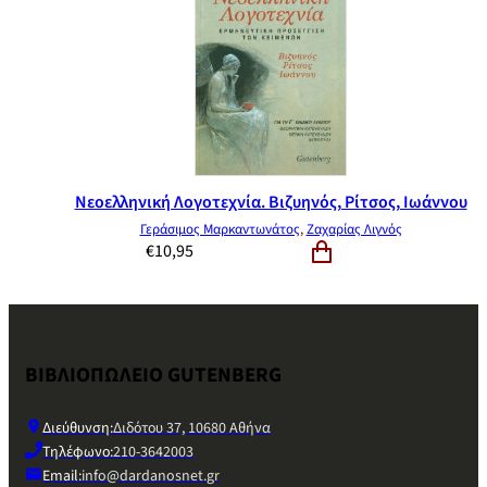
Νεοελληνική Λογοτεχνία. Βιζυηνός, Ρίτσος, Ιωάννου
Γεράσιμος Μαρκαντωνάτος
,
Ζαχαρίας Λιγνός
€
10,95
ΒΙΒΛΙΟΠΩΛΕΙΟ GUTENBERG
Διεύθυνση:
Διδότου 37, 10680 Αθήνα
Τηλέφωνο:
210-3642003
Email:
info@dardanosnet.gr