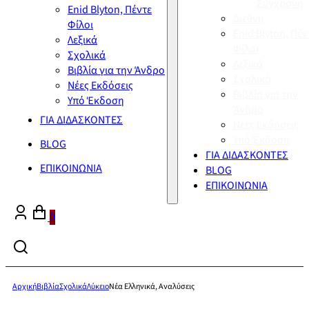
Σύγχρονη
Enid Blyton, Πέντε
Διεθνή
Φίλοι
Enid Blyton, Πέν
Λεξικά
Φίλοι
Σχολικά
Λεξικά
Βιβλία για την Άνδρο
Σχολικά
Νέες Εκδόσεις
Βιβλία για την
Υπό Έκδοση
Άνδρο
ΓΙΑ ΔΙΔΑΣΚΟΝΤΕΣ
Νέες Εκδόσεις
Υπό Έκδοση
BLOG
ΓΙΑ ΔΙΔΑΣΚΟΝΤΕΣ
ΕΠΙΚΟΙΝΩΝΙΑ
BLOG
ΕΠΙΚΟΙΝΩΝΙΑ
0
Αρχική
Βιβλία
Σχολικά
Λύκειο
Νέα Ελληνικά, Αναλύσεις