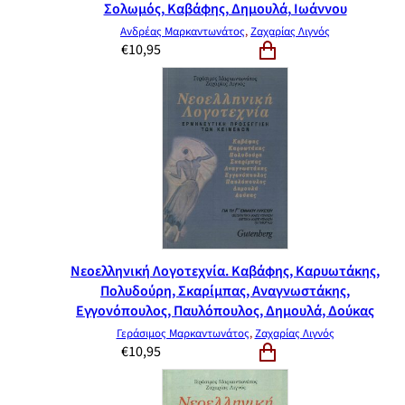
Σολωμός, Καβάφης, Δημουλά, Ιωάννου
Ανδρέας Μαρκαντωνάτος
,
Ζαχαρίας Λιγνός
€
10,95
Νεοελληνική Λογοτεχνία. Καβάφης, Καρυωτάκης,
Πολυδούρη, Σκαρίμπας, Αναγνωστάκης,
Εγγονόπουλος, Παυλόπουλος, Δημουλά, Δούκας
Γεράσιμος Μαρκαντωνάτος
,
Ζαχαρίας Λιγνός
€
10,95