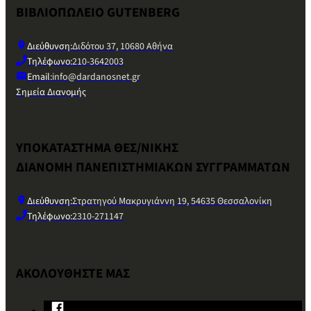
ΒΙΒΛΙΟΠΩΛΕΙΟ GUTENBERG
Διεύθυνση:
Διδότου 37, 10680 Αθήνα
Τηλέφωνο:
210-3642003
Email:
info@dardanosnet.gr
Σημεία Διανομής
ΥΠΟΚΑΤΑΣΤΗΜΑ ΘΕΣ/ΝΙΚΗΣ
ΔΙΑΝΟΜΗ ΠΑΝΕΠΙΣΤΗΜΙΑΚΩΝ ΣΥΓΓΡΑΜΜΑΤΩΝ
Διεύθυνση:
Στρατηγού Μακρυγιάννη 19, 54635 Θεσσαλονίκη
Τηλέφωνο:
2310-271147
ΑΚΟΛΟΥΘΗΣΤΕ ΜΑΣ