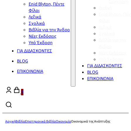
Σύγχρονη
Enid Blyton, Πέντε
Διεθνή
Φίλοι
Enid Blyton, Πέν
Λεξικά
Φίλοι
Σχολικά
Λεξικά
Βιβλία για την Άνδρο
Σχολικά
Νέες Εκδόσεις
Βιβλία για την
Υπό Έκδοση
Άνδρο
ΓΙΑ ΔΙΔΑΣΚΟΝΤΕΣ
Νέες Εκδόσεις
Υπό Έκδοση
BLOG
ΓΙΑ ΔΙΔΑΣΚΟΝΤΕΣ
ΕΠΙΚΟΙΝΩΝΙΑ
BLOG
ΕΠΙΚΟΙΝΩΝΙΑ
0
Αρχική
Βιβλία
Επιστημονικά Βιβλία
Οικονομία
Οικονομικά της Ανάπτυξης