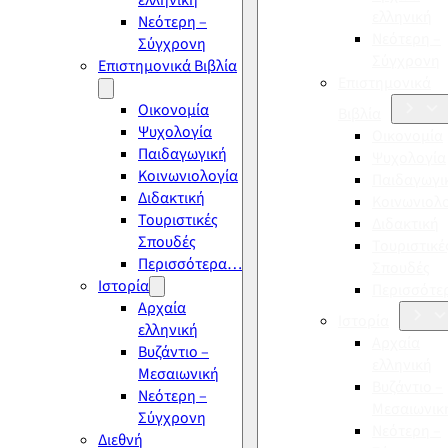
ελληνική
ελληνική
Νεότερη –
Νεότερη –
Σύγχρονη
Σύγχρονη
Επιστημονικά Βιβλία
Επιστημονικά
Οικονομία
Βιβλία
Ψυχολογία
Οικονομία
Παιδαγωγική
Ψυχολογία
Κοινωνιολογία
Παιδαγωγι
Διδακτική
Κοινωνιολ
Τουριστικές
Διδακτική
Σπουδές
Τουριστικέ
Περισσότερα…
Σπουδές
Ιστορία
Περισσότ
Αρχαία
Ιστορία
ελληνική
Αρχαία
Βυζάντιο –
ελληνική
Μεσαιωνική
Βυζάντιο –
Νεότερη –
Μεσαιωνικ
Σύγχρονη
Νεότερη –
Διεθνή