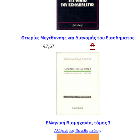
Θεωρίες Μεγέθυνσης και Διανομής του Εισοδήματος
€
7,67
Ελληνική Βιομηχανία, τόμος 3
Αλέξανδρος Πανεθυμιτάκης