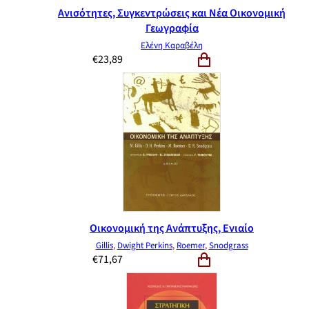
Ανισότητες, Συγκεντρώσεις και Νέα Οικονομική
Γεωγραφία
Ελένη Καραβέλη
€
23,89
Οικονομική της Ανάπτυξης, Ενιαίο
Gillis
,
Dwight Perkins
,
Roemer
,
Snodgrass
€
71,67