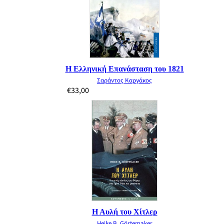
Η Ελληνική Επανάσταση του 1821
Σαράντος Καργάκος
€
33,00
Η Αυλή του Χίτλερ
Heike B. Görtemaker