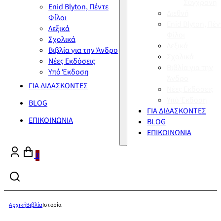
Σύγχρονη
Enid Blyton, Πέντε
Διεθνή
Φίλοι
Enid Blyton, Πέν
Λεξικά
Φίλοι
Σχολικά
Λεξικά
Βιβλία για την Άνδρο
Σχολικά
Νέες Εκδόσεις
Βιβλία για την
Υπό Έκδοση
Άνδρο
ΓΙΑ ΔΙΔΑΣΚΟΝΤΕΣ
Νέες Εκδόσεις
Υπό Έκδοση
BLOG
ΓΙΑ ΔΙΔΑΣΚΟΝΤΕΣ
ΕΠΙΚΟΙΝΩΝΙΑ
BLOG
ΕΠΙΚΟΙΝΩΝΙΑ
0
Αρχική
Βιβλία
Ιστορία