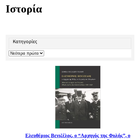
Ιστορία
Κατηγορίες
Ελευθέριος Βενιζέλος, ο “Αρχηγός της Φυλής”, ο