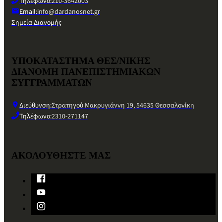
Τηλέφωνο:
210-3642003
Email:
info@dardanosnet.gr
Σημεία Διανομής
ΥΠΟΚΑΤΑΣΤΗΜΑ ΘΕΣ/ΝΙΚΗΣ
ΔΙΑΝΟΜΗ ΠΑΝΕΠΙΣΤΗΜΙΑΚΩΝ
ΣΥΓΓΡΑΜΜΑΤΩΝ
Διεύθυνση:
Στρατηγού Μακρυγιάννη 19, 54635 Θεσσαλονίκη
Τηλέφωνο:
2310-271147
ΑΚΟΛΟΥΘΗΣΤΕ ΜΑΣ