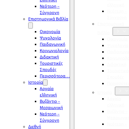
ελληνική
ελληνική
Νεότερη –
Νεότερη –
Σύγχρονη
Σύγχρονη
Επιστημονικά Βιβλία
Επιστημονικά
Οικονομία
Βιβλία
Ψυχολογία
Οικονομία
Παιδαγωγική
Ψυχολογία
Κοινωνιολογία
Παιδαγωγι
Διδακτική
Κοινωνιολ
Τουριστικές
Διδακτική
Σπουδές
Τουριστικέ
Περισσότερα…
Σπουδές
Ιστορία
Περισσότ
Αρχαία
Ιστορία
ελληνική
Αρχαία
Βυζάντιο –
ελληνική
Μεσαιωνική
Βυζάντιο –
Νεότερη –
Μεσαιωνικ
Σύγχρονη
Νεότερη –
Διεθνή