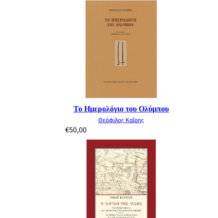
Το Ημερολόγιο του Ολύμπου
Θεόφιλος Καΐρης
€
50,00