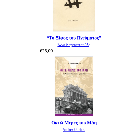
“Το Ξίφος του Πνεύματος”
Άννα Καρακατσούλη
€
25,00
Οκτώ Μέρες του Μάη
Volker Ullrich