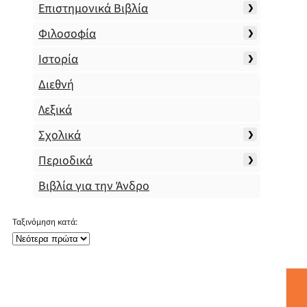
Επιστημονικά Βιβλία
Φιλοσοφία
Ιστορία
Διεθνή
Λεξικά
Σχολικά
Περιοδικά
Βιβλία για την Άνδρο
Ταξινόμηση κατά: