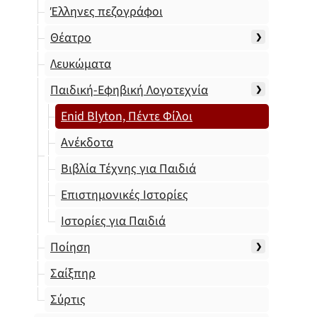
Έλληνες πεζογράφοι
Θέατρο
Λευκώματα
Παιδική-Εφηβική Λογοτεχνία
Enid Blyton, Πέντε Φίλοι
Ανέκδοτα
Βιβλία Τέχνης για Παιδιά
Επιστημονικές Ιστορίες
Ιστορίες για Παιδιά
Ποίηση
Σαίξπηρ
Σύρτις