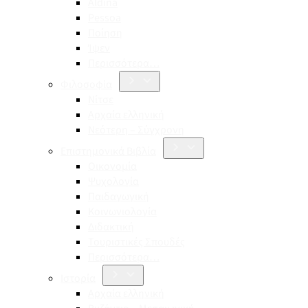
Aldina
Pessoa
Ποίηση
Ίψεν
Περισσότερα…
Φιλοσοφία
Νίτσε
Αρχαία ελληνική
Νεότερη – Σύγχρονη
Επιστημονικά Βιβλία
Οικονομία
Ψυχολογία
Παιδαγωγική
Κοινωνιολογία
Διδακτική
Τουριστικές Σπουδές
Περισσότερα…
Ιστορία
Αρχαία ελληνική