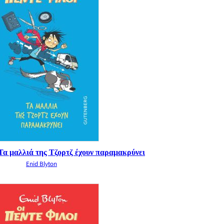
 Τα μαλλιά της Τζορτζ έχουν παραμακρύνει
Enid Blyton