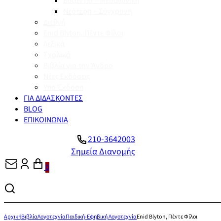
Βυζάντιο – Μεσαιωνική
Νεότερη – Σύγχρονη
Διεθνή
Enid Blyton, Πέντε Φίλοι
Λεξικά
Σχολικά
Βιβλία για την Άνδρο
Νέες Εκδόσεις
Υπό Έκδοση
ΓΙΑ ΔΙΔΑΣΚΟΝΤΕΣ
BLOG
ΕΠΙΚΟΙΝΩΝΙΑ
210-3642003
Σημεία Διανομής
0
Αρχική
Βιβλία
Λογοτεχνία
Παιδική-Εφηβική Λογοτεχνία
Enid Blyton, Πέντε Φίλοι