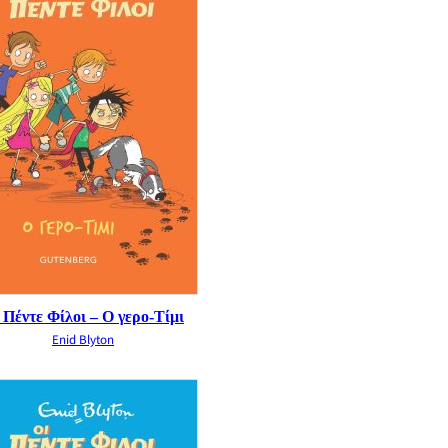
 Πέντε Φίλοι – Ο γερο-Τίμι
Enid Blyton