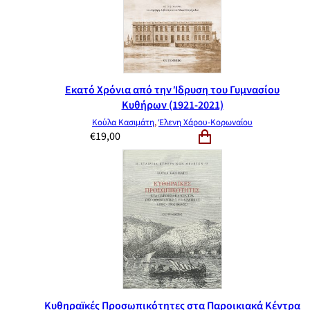
Εκατό Χρόνια από την Ίδρυση του Γυμνασίου
Κυθήρων (1921-2021)
Κούλα Κασιμάτη
,
Έλενη Χάρου-Κορωναίου
€
19,00
Κυθηραïκές Προσωπικότητες στα Παροικιακά Κέντρα