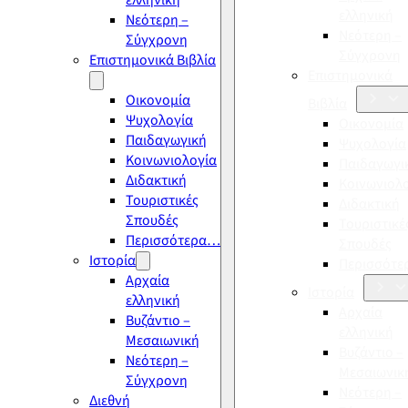
ελληνική
ελληνική
Νεότερη –
Νεότερη –
Σύγχρονη
Σύγχρονη
Επιστημονικά Βιβλία
Επιστημονικά
Οικονομία
Βιβλία
Ψυχολογία
Οικονομία
Παιδαγωγική
Ψυχολογία
Κοινωνιολογία
Παιδαγωγι
Διδακτική
Κοινωνιολ
Τουριστικές
Διδακτική
Σπουδές
Τουριστικέ
Περισσότερα…
Σπουδές
Ιστορία
Περισσότ
Αρχαία
Ιστορία
ελληνική
Αρχαία
Βυζάντιο –
ελληνική
Μεσαιωνική
Βυζάντιο –
Νεότερη –
Μεσαιωνικ
Σύγχρονη
Νεότερη –
Διεθνή