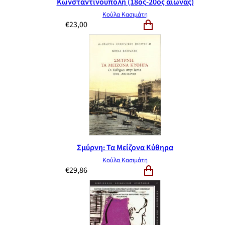
Κωνσταντινούπολη (18ος-20ός αιώνας)
Κούλα Κασιμάτη
€
23,00
Σμύρνη: Τα Μείζονα Κύθηρα
Κούλα Κασιμάτη
€
29,86