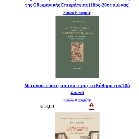
της Οθωμανικής Επικράτειας (18ος-20ος αιώνας)
Κούλα Κασιμάτη
Μεταναστεύσεις από και προς τα Κύθηρα τον 20ό
αιώνα
Κούλα Κασιμάτη
€
18,00