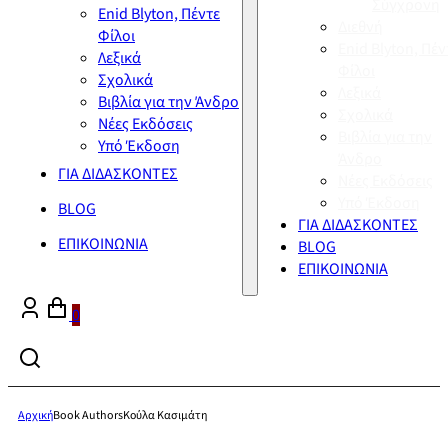
Σύγχρονη
Enid Blyton, Πέντε
Διεθνή
Φίλοι
Enid Blyton, Πέν
Λεξικά
Φίλοι
Σχολικά
Λεξικά
Βιβλία για την Άνδρο
Σχολικά
Νέες Εκδόσεις
Βιβλία για την
Υπό Έκδοση
Άνδρο
ΓΙΑ ΔΙΔΑΣΚΟΝΤΕΣ
Νέες Εκδόσεις
Υπό Έκδοση
BLOG
ΓΙΑ ΔΙΔΑΣΚΟΝΤΕΣ
ΕΠΙΚΟΙΝΩΝΙΑ
BLOG
ΕΠΙΚΟΙΝΩΝΙΑ
0
Αρχική
Book Authors
Κούλα Κασιμάτη