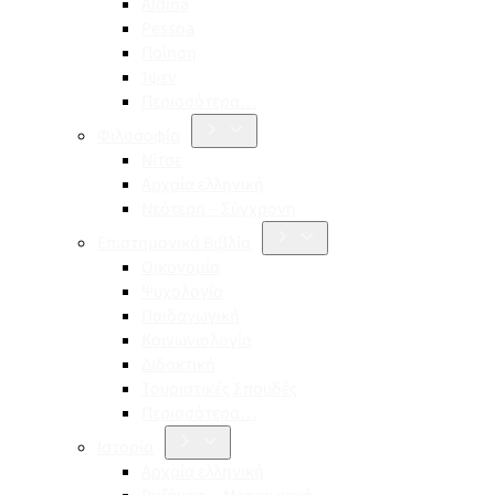
Aldina
Pessoa
Ποίηση
Ίψεν
Περισσότερα…
Φιλοσοφία
Νίτσε
Αρχαία ελληνική
Νεότερη – Σύγχρονη
Επιστημονικά Βιβλία
Οικονομία
Ψυχολογία
Παιδαγωγική
Κοινωνιολογία
Διδακτική
Τουριστικές Σπουδές
Περισσότερα…
Ιστορία
Αρχαία ελληνική