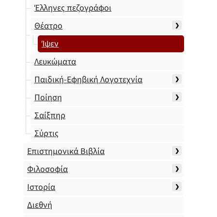
Έλληνες πεζογράφοι
Θέατρο
Ίψεν
Λευκώματα
Παιδική-Εφηβική Λογοτεχνία
Ποίηση
Σαίξπηρ
Σύρτις
Επιστημονικά Βιβλία
Φιλοσοφία
Ιστορία
Διεθνή