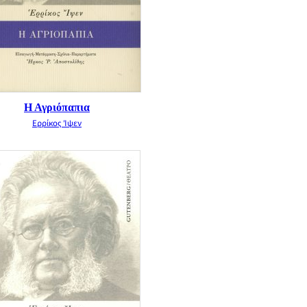
Η Αγριόπαπια
Ερρίκος Ίψεν