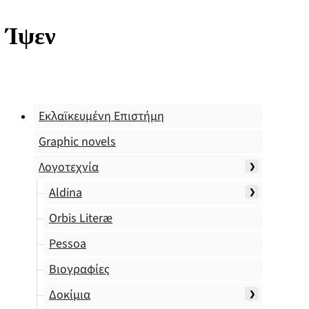
Ίψεν
Εκλαϊκευμένη Επιστήμη
Graphic novels
Λογοτεχνία
Aldina
Orbis Literæ
Pessoa
Βιογραφίες
Δοκίμια