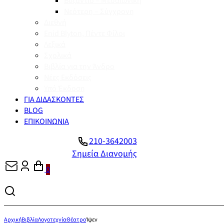
Βυζάντιο – Μεσαιωνική
Νεότερη – Σύγχρονη
Διεθνή
Enid Blyton, Πέντε Φίλοι
Λεξικά
Σχολικά
Βιβλία για την Άνδρο
Νέες Εκδόσεις
Υπό Έκδοση
ΓΙΑ ΔΙΔΑΣΚΟΝΤΕΣ
BLOG
ΕΠΙΚΟΙΝΩΝΙΑ
210-3642003
Σημεία Διανομής
0
Αρχική
Βιβλία
Λογοτεχνία
Θέατρο
Ίψεν