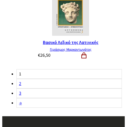
Βασικό Λεξικό της Λατινικής
Γεράσιμος Μαρκαντωνάτος
€
26,50
1
2
3
→