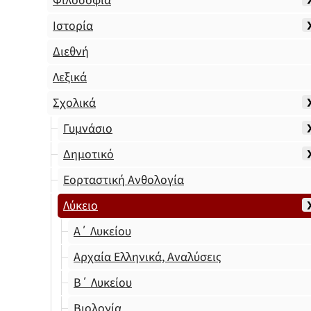
Φιλοσοφία
Ιστορία
Διεθνή
Λεξικά
Σχολικά
Γυμνάσιο
Δημοτικό
Εορταστική Ανθολογία
Λύκειο
Α΄ Λυκείου
Αρχαία Ελληνικά, Αναλύσεις
Β΄ Λυκείου
Βιολογία