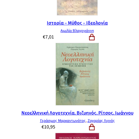
Ιστορία – Μύθος – Ιδεολογία
Αιμιλία Βλαχογιάννη
€
7,01
Νεοελληνική Λογοτεχνία. Βιζυηνός, Ρίτσος, Ιωάννου
Γεράσιμος Μαρκαντωνάτος
,
Ζαχαρίας Λιγνός
€
10,95