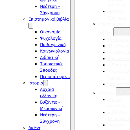
ελληνική
ελληνική
Νεότερη –
Νεότερη –
Σύγχρονη
Σύγχρονη
Επιστημονικά Βιβλία
Επιστημονικά
Οικονομία
Βιβλία
Ψυχολογία
Οικονομία
Παιδαγωγική
Ψυχολογία
Κοινωνιολογία
Παιδαγωγι
Διδακτική
Κοινωνιολ
Τουριστικές
Διδακτική
Σπουδές
Τουριστικέ
Περισσότερα…
Σπουδές
Ιστορία
Περισσότ
Αρχαία
Ιστορία
ελληνική
Αρχαία
Βυζάντιο –
ελληνική
Μεσαιωνική
Βυζάντιο –
Νεότερη –
Μεσαιωνικ
Σύγχρονη
Νεότερη –
Διεθνή