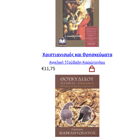
Χριστιανισμός και Θρησκεύματα
Αγγελική Τζούβαλη-Καριώτογλου
€
11,75