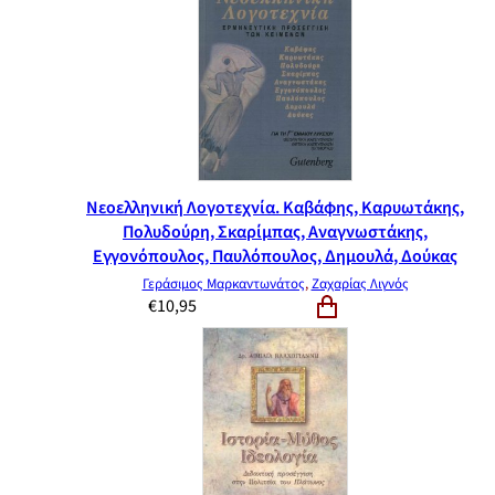
Νεοελληνική Λογοτεχνία. Καβάφης, Καρυωτάκης,
Πολυδούρη, Σκαρίμπας, Αναγνωστάκης,
Εγγονόπουλος, Παυλόπουλος, Δημουλά, Δούκας
Γεράσιμος Μαρκαντωνάτος
,
Ζαχαρίας Λιγνός
€
10,95