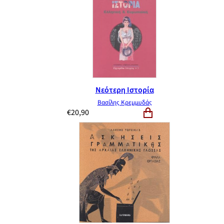
Νεότερη Ιστορία
Βασίλης Κρεμμυδάς
€
20,90