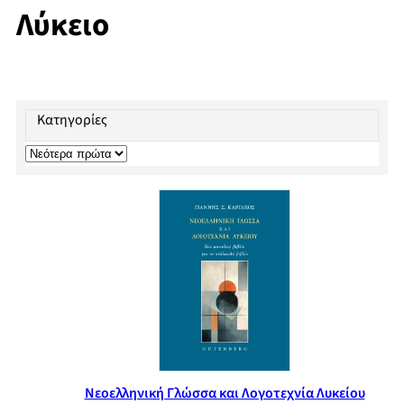
Λύκειο
Κατηγορίες
Νεοελληνική Γλώσσα και Λογοτεχνία Λυκείου