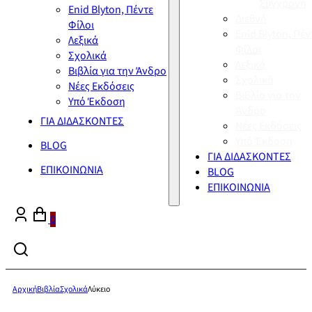
Σύγχρονη
Enid Blyton, Πέντε
Διεθνή
Φίλοι
Enid Blyton, Πέν
Λεξικά
Φίλοι
Σχολικά
Λεξικά
Βιβλία για την Άνδρο
Σχολικά
Νέες Εκδόσεις
Βιβλία για την
Υπό Έκδοση
Άνδρο
ΓΙΑ ΔΙΔΑΣΚΟΝΤΕΣ
Νέες Εκδόσεις
Υπό Έκδοση
BLOG
ΓΙΑ ΔΙΔΑΣΚΟΝΤΕΣ
ΕΠΙΚΟΙΝΩΝΙΑ
BLOG
ΕΠΙΚΟΙΝΩΝΙΑ
0
Αρχική
Βιβλία
Σχολικά
Λύκειο