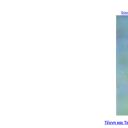
Θαν
Τέχνη και Τ