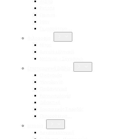
Aldina
Pessoa
Ποίηση
Ίψεν
Περισσότερα…
Φιλοσοφία
Νίτσε
Αρχαία ελληνική
Νεότερη – Σύγχρονη
Επιστημονικά Βιβλία
Οικονομία
Ψυχολογία
Παιδαγωγική
Κοινωνιολογία
Διδακτική
Τουριστικές Σπουδές
Περισσότερα…
Ιστορία
Αρχαία ελληνική