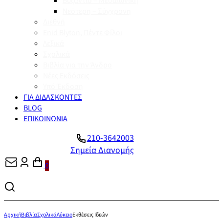
Βυζάντιο – Μεσαιωνική
Νεότερη – Σύγχρονη
Διεθνή
Enid Blyton, Πέντε Φίλοι
Λεξικά
Σχολικά
Βιβλία για την Άνδρο
Νέες Εκδόσεις
Υπό Έκδοση
ΓΙΑ ΔΙΔΑΣΚΟΝΤΕΣ
BLOG
ΕΠΙΚΟΙΝΩΝΙΑ
210-3642003
Σημεία Διανομής
0
Αρχική
Βιβλία
Σχολικά
Λύκειο
Εκθέσεις Ιδεών