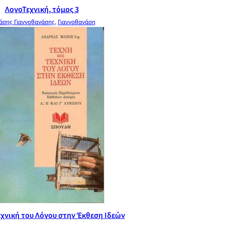
ΛογοΤεχνική, τόμος 3
άσης Γιαννοθανάσης
,
Γιαννοθανάση
εχνική του Λόγου στην Έκθεση Ιδεών