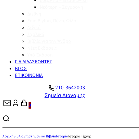
Βυζάντιο – Μεσαιωνική
Νεότερη – Σύγχρονη
Διεθνή
Enid Blyton, Πέντε Φίλοι
Λεξικά
Σχολικά
Βιβλία για την Άνδρο
Νέες Εκδόσεις
Υπό Έκδοση
ΓΙΑ ΔΙΔΑΣΚΟΝΤΕΣ
BLOG
ΕΠΙΚΟΙΝΩΝΙΑ
210-3642003
Σημεία Διανομής
0
Αρχική
Βιβλία
Επιστημονικά Βιβλία
Ιστορία
Ιστορία Τέχνης