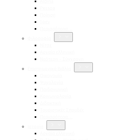
Aldina
Pessoa
Ποίηση
Ίψεν
Περισσότερα…
Φιλοσοφία
Νίτσε
Αρχαία ελληνική
Νεότερη – Σύγχρονη
Επιστημονικά Βιβλία
Οικονομία
Ψυχολογία
Παιδαγωγική
Κοινωνιολογία
Διδακτική
Τουριστικές Σπουδές
Περισσότερα…
Ιστορία
Αρχαία ελληνική