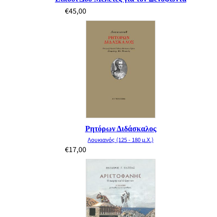
€
45,00
Ρητόρων Διδάσκαλος
Λουκιανός (125 - 180 μ.Χ.)
€
17,00