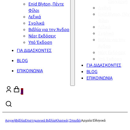
Σύγχρονη
Enid Blyton, Πέντε
Διεθνή
Φίλοι
Enid Blyton, Πέν
Λεξικά
Φίλοι
Σχολικά
Λεξικά
Βιβλία για την Άνδρο
Σχολικά
Νέες Εκδόσεις
Βιβλία για την
Υπό Έκδοση
Άνδρο
ΓΙΑ ΔΙΔΑΣΚΟΝΤΕΣ
Νέες Εκδόσεις
Υπό Έκδοση
BLOG
ΓΙΑ ΔΙΔΑΣΚΟΝΤΕΣ
ΕΠΙΚΟΙΝΩΝΙΑ
BLOG
ΕΠΙΚΟΙΝΩΝΙΑ
0
Αρχική
Βιβλία
Επιστημονικά Βιβλία
Κλασικές Σπουδές
Αρχαία Ελληνικά