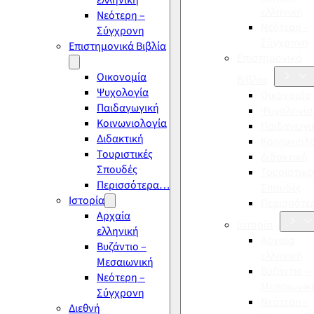
ελληνική
ελληνική
Νεότερη –
Νεότερη –
Σύγχρονη
Σύγχρονη
Επιστημονικά Βιβλία
Επιστημονικά
Οικονομία
Βιβλία
Ψυχολογία
Οικονομία
Παιδαγωγική
Ψυχολογία
Κοινωνιολογία
Παιδαγωγι
Διδακτική
Κοινωνιολ
Τουριστικές
Διδακτική
Σπουδές
Τουριστικέ
Περισσότερα…
Σπουδές
Ιστορία
Περισσότ
Αρχαία
Ιστορία
ελληνική
Αρχαία
Βυζάντιο –
ελληνική
Μεσαιωνική
Βυζάντιο –
Νεότερη –
Μεσαιωνικ
Σύγχρονη
Νεότερη –
Διεθνή