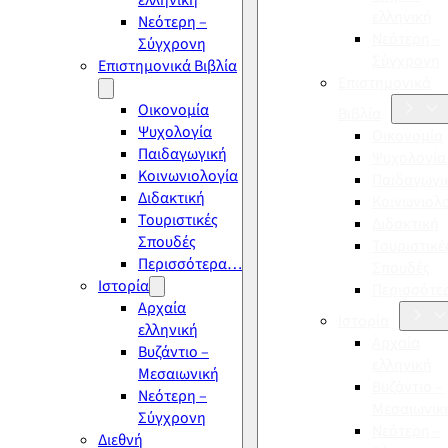
ελληνική
ελληνική
Νεότερη –
Νεότερη –
Σύγχρονη
Σύγχρονη
Επιστημονικά Βιβλία
Επιστημονικά
Οικονομία
Βιβλία
Ψυχολογία
Οικονομία
Παιδαγωγική
Ψυχολογία
Κοινωνιολογία
Παιδαγωγι
Διδακτική
Κοινωνιολ
Τουριστικές
Διδακτική
Σπουδές
Τουριστικέ
Περισσότερα…
Σπουδές
Ιστορία
Περισσότ
Αρχαία
Ιστορία
ελληνική
Αρχαία
Βυζάντιο –
ελληνική
Μεσαιωνική
Βυζάντιο –
Νεότερη –
Μεσαιωνικ
Σύγχρονη
Νεότερη –
Διεθνή