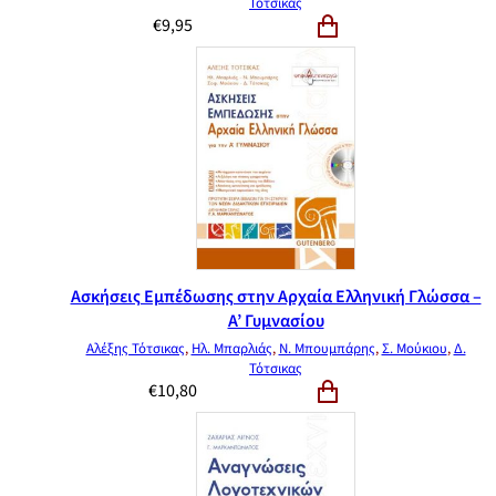
Τότσικας
€
9,95
Ασκήσεις Εμπέδωσης στην Αρχαία Ελληνική Γλώσσα –
Α’ Γυμνασίου
Αλέξης Τότσικας
,
Ηλ. Μπαρλιάς
,
Ν. Μπουμπάρης
,
Σ. Μούκιου
,
Δ.
Τότσικας
€
10,80