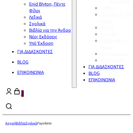
Σύγχρονη
Enid Blyton, Πέντε
Διεθνή
Φίλοι
Enid Blyton, Πέν
Λεξικά
Φίλοι
Σχολικά
Λεξικά
Βιβλία για την Άνδρο
Σχολικά
Νέες Εκδόσεις
Βιβλία για την
Υπό Έκδοση
Άνδρο
ΓΙΑ ΔΙΔΑΣΚΟΝΤΕΣ
Νέες Εκδόσεις
Υπό Έκδοση
BLOG
ΓΙΑ ΔΙΔΑΣΚΟΝΤΕΣ
ΕΠΙΚΟΙΝΩΝΙΑ
BLOG
ΕΠΙΚΟΙΝΩΝΙΑ
0
Αρχική
Βιβλία
Σχολικά
Γυμνάσιο