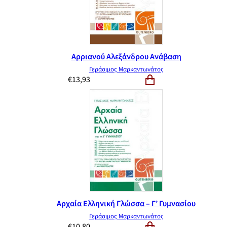
Αρριανού Αλεξάνδρου Ανάβαση
Γεράσιμος Μαρκαντωνάτος
€
13,93
Αρχαία Ελληνική Γλώσσα – Γ’ Γυμνασίου
Γεράσιμος Μαρκαντωνάτος
€
10,80