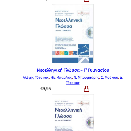
Νεοελληνική Γλώσσα – Γ’ Γυμνασίου
Αλέξης Τότσικας
,
Ηλ. Μπαρλιάς
,
Ν. Μπουμπάρης
,
Σ. Μούκιου
,
Δ.
Τότσικας
€
9,95