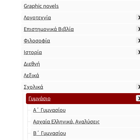
Graphic novels
Λογοτεχνία
Επιστημονικά Βιβλία
Φιλοσοφία
Ιστορία
Διεθνή
Λεξικά
Σχολικά
Γυμνάσιο
Α΄ Γυμνασίου
Αρχαία Ελληνικά, Αναλύσεις
Β΄ Γυμνασίου