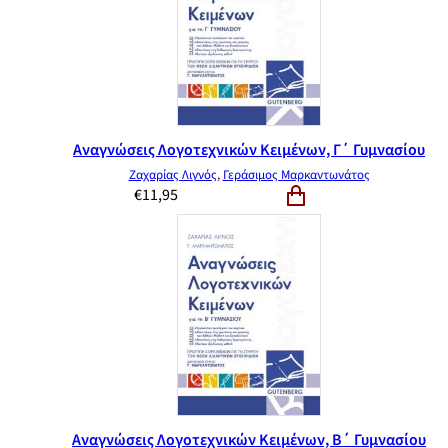
Αναγνώσεις Λογοτεχνικών Κειμένων, Γ΄ Γυμνασίου
Ζαχαρίας Λιγνός
,
Γεράσιμος Μαρκαντωνάτος
€
11,95
Αναγνώσεις Λογοτεχνικών Κειμένων, Β΄ Γυμνασίου