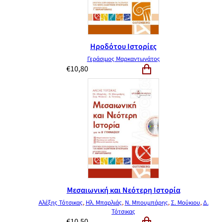
Ηροδότου Ιστορίες
Γεράσιμος Μαρκαντωνάτος
€
10,80
Μεσαιωνική και Νεότερη Ιστορία
Αλέξης Τότσικας
,
Ηλ. Μπαρλιάς
,
Ν. Μπουμπάρης
,
Σ. Μούκιου
,
Δ.
Τότσικας
€
10,50