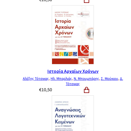
Ιστορία Αρχαίων Χρόνων
Αλέξης Τότσικας
,
Ηλ. Μπαρλιάς
,
Ν. Μπουμπάρης
,
Σ. Μούκιου
,
Δ.
Τότσικας
€
10,50