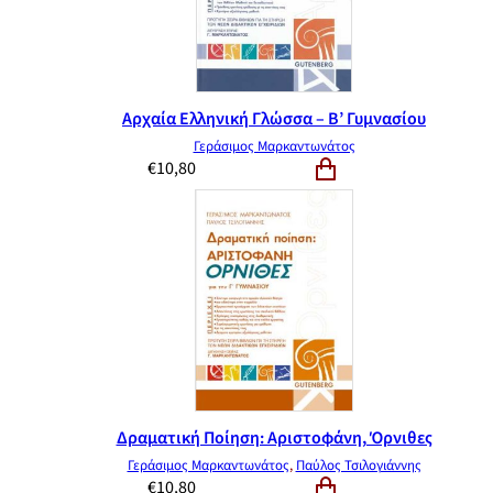
Αρχαία Ελληνική Γλώσσα – Β’ Γυμνασίου
Γεράσιμος Μαρκαντωνάτος
€
10,80
Δραματική Ποίηση: Αριστοφάνη, Όρνιθες
Γεράσιμος Μαρκαντωνάτος
,
Παύλος Τσιλογιάννης
€
10,80