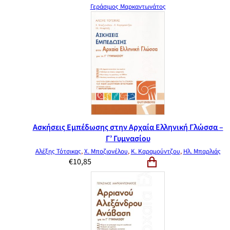
Γεράσιμος Μαρκαντωνάτος
Ασκήσεις Εμπέδωσης στην Αρχαία Ελληνική Γλώσσα –
Γ’ Γυμνασίου
Αλέξης Τότσικας
,
Χ. Μποζιονέλου
,
Κ. Καραμούντζου
,
Ηλ. Μπαρλιάς
€
10,85