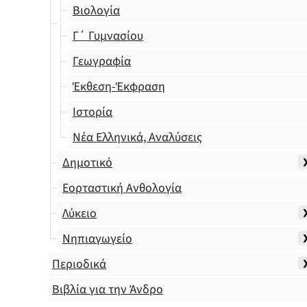
Βιολογία
Γ΄ Γυμνασίου
Γεωγραφία
Έκθεση-Έκφραση
Ιστορία
Νέα Ελληνικά, Αναλύσεις
Δημοτικό
Εορταστική Ανθολογία
Λύκειο
Νηπιαγωγείο
Περιοδικά
Βιβλία για την Άνδρο