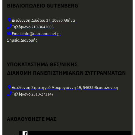
ΒΙΒΛΙΟΠΩΛΕΙΟ GUTENBERG
Διεύθυνση:
Διδότου 37, 10680 Αθήνα
Τηλέφωνο:
210-3642003
Email:
info@dardanosnet.gr
Σημεία Διανομής
ΥΠΟΚΑΤΑΣΤΗΜΑ ΘΕΣ/ΝΙΚΗΣ
ΔΙΑΝΟΜΗ ΠΑΝΕΠΙΣΤΗΜΙΑΚΩΝ ΣΥΓΓΡΑΜΜΑΤΩΝ
Διεύθυνση:
Στρατηγού Μακρυγιάννη 19, 54635 Θεσσαλονίκη
Τηλέφωνο:
2310-271147
ΑΚΟΛΟΥΘΗΣΤΕ ΜΑΣ