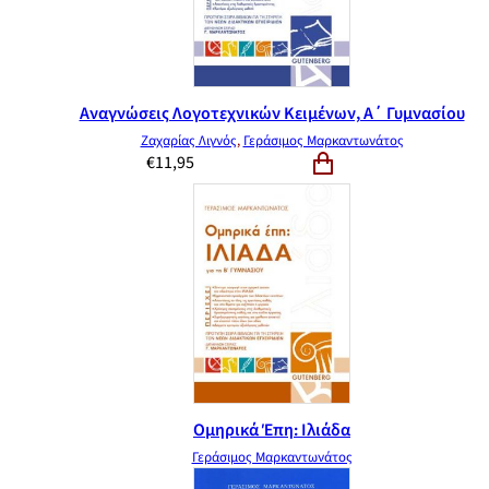
Αναγνώσεις Λογοτεχνικών Κειμένων, Α΄ Γυμνασίου
Ζαχαρίας Λιγνός
,
Γεράσιμος Μαρκαντωνάτος
€
11,95
Ομηρικά Έπη: Ιλιάδα
Γεράσιμος Μαρκαντωνάτος