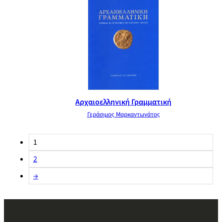
Αρχαιοελληνική Γραμματική
Γεράσιμος Μαρκαντωνάτος
1
2
→