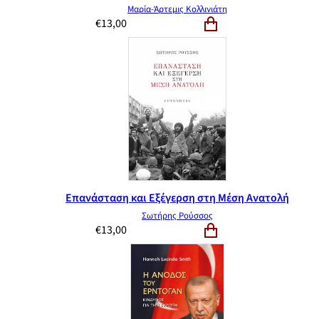
Μαρία-Άρτεμις Κολλινιάτη
€
13,00
Επανάσταση και Εξέγερση στη Μέση Ανατολή
Σωτήρης Ρούσσος
€
13,00