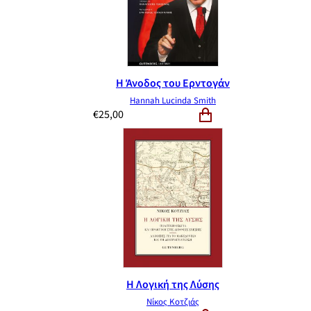
Η Άνοδος του Ερντογάν
Hannah Lucinda Smith
€
25,00
Η Λογική της Λύσης
Νίκος Κοτζιάς