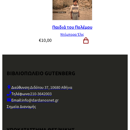
Παιδιά του Πολέμου
Ντέμπορα Έλις
€
10,00
ΒΙΒΛΙΟΠΩΛΕΙΟ GUTENBERG
Διεύθυνση:
Διδότου 37, 10680 Αθήνα
Τηλέφωνο:
210-3642003
Email:
info@dardanosnet.gr
Σημεία Διανομής
ΥΠΟΚΑΤΑΣΤΗΜΑ ΘΕΣ/ΝΙΚΗΣ