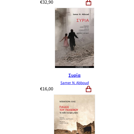
€
32,90
Συρία
Samer N. Abboud
€
16,00