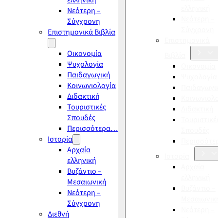
ελληνική
ελληνική
Νεότερη –
Νεότερη –
Σύγχρονη
Σύγχρονη
Επιστημονικά Βιβλία
Επιστημονικά
Οικονομία
Βιβλία
Ψυχολογία
Οικονομία
Παιδαγωγική
Ψυχολογία
Κοινωνιολογία
Παιδαγωγι
Διδακτική
Κοινωνιολ
Τουριστικές
Διδακτική
Σπουδές
Τουριστικέ
Περισσότερα…
Σπουδές
Ιστορία
Περισσότ
Αρχαία
Ιστορία
ελληνική
Αρχαία
Βυζάντιο –
ελληνική
Μεσαιωνική
Βυζάντιο –
Νεότερη –
Μεσαιωνικ
Σύγχρονη
Νεότερη –
Διεθνή