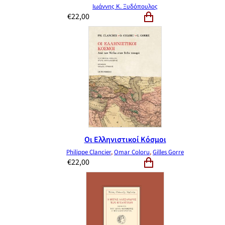
Ιωάννης Κ. Ξυδόπουλος
€
22,00
Οι Ελληνιστικοί Κόσμοι
Philippe Clancier
,
Omar Coloru
,
Gilles Gorre
€
22,00