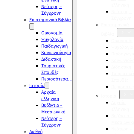
ελληνική
ελληνική
Νεότερη –
Νεότερη –
Σύγχρονη
Σύγχρονη
Επιστημονικά Βιβλία
Επιστημονικά
Οικονομία
Βιβλία
Ψυχολογία
Οικονομία
Παιδαγωγική
Ψυχολογία
Κοινωνιολογία
Παιδαγωγι
Διδακτική
Κοινωνιολ
Τουριστικές
Διδακτική
Σπουδές
Τουριστικέ
Περισσότερα…
Σπουδές
Ιστορία
Περισσότ
Αρχαία
Ιστορία
ελληνική
Αρχαία
Βυζάντιο –
ελληνική
Μεσαιωνική
Βυζάντιο –
Νεότερη –
Μεσαιωνικ
Σύγχρονη
Νεότερη –
Διεθνή