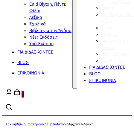
Σύγχρονη
Enid Blyton, Πέντε
Διεθνή
Φίλοι
Enid Blyton, Πέν
Λεξικά
Φίλοι
Σχολικά
Λεξικά
Βιβλία για την Άνδρο
Σχολικά
Νέες Εκδόσεις
Βιβλία για την
Υπό Έκδοση
Άνδρο
ΓΙΑ ΔΙΔΑΣΚΟΝΤΕΣ
Νέες Εκδόσεις
Υπό Έκδοση
BLOG
ΓΙΑ ΔΙΔΑΣΚΟΝΤΕΣ
ΕΠΙΚΟΙΝΩΝΙΑ
BLOG
ΕΠΙΚΟΙΝΩΝΙΑ
0
Αρχική
Βιβλία
Επιστημονικά Βιβλία
Ιστορία
Αρχαία ελληνική