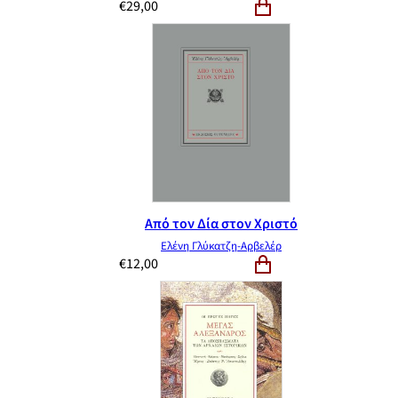
€
29,00
Από τον Δία στον Χριστό
Ελένη Γλύκατζη-Αρβελέρ
€
12,00