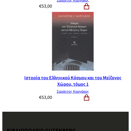
Σαράντος Καργάκος
€
53,00
Ιστορία του Ελληνικού Κόσμου και του Μείζονος
Χώρου, τόμος 1
Σαράντος Καργάκος
€
53,00
ΒΙΒΛΙΟΠΩΛΕΙΟ GUTENBERG