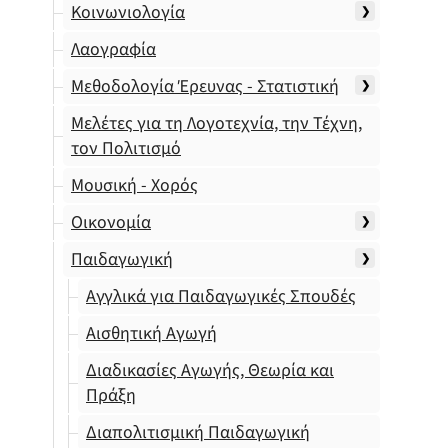
Κοινωνιολογία
Λαογραφία
Μεθοδολογία Έρευνας - Στατιστική
Μελέτες για τη Λογοτεχνία, την Τέχνη,
τον Πολιτισμό
Μουσική - Χορός
Οικονομία
Παιδαγωγική
Αγγλικά για Παιδαγωγικές Σπουδές
Αισθητική Αγωγή
Διαδικασίες Αγωγής, Θεωρία και
Πράξη
Διαπολιτισμική Παιδαγωγική