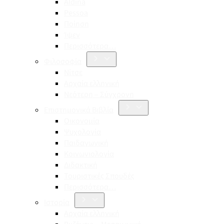
Aldina
Pessoa
Ποίηση
Ίψεν
Περισσότερα…
Φιλοσοφία
Νίτσε
Αρχαία ελληνική
Νεότερη – Σύγχρονη
Επιστημονικά Βιβλία
Οικονομία
Ψυχολογία
Παιδαγωγική
Κοινωνιολογία
Διδακτική
Τουριστικές Σπουδές
Περισσότερα…
Ιστορία
Αρχαία ελληνική