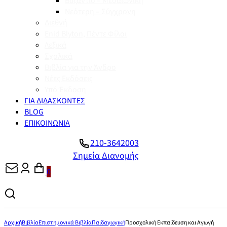
Βυζάντιο – Μεσαιωνική
Νεότερη – Σύγχρονη
Διεθνή
Enid Blyton, Πέντε Φίλοι
Λεξικά
Σχολικά
Βιβλία για την Άνδρο
Νέες Εκδόσεις
Υπό Έκδοση
ΓΙΑ ΔΙΔΑΣΚΟΝΤΕΣ
BLOG
ΕΠΙΚΟΙΝΩΝΙΑ
210-3642003
Σημεία Διανομής
0
Αρχική
Βιβλία
Επιστημονικά Βιβλία
Παιδαγωγική
Προσχολική Εκπαίδευση και Αγωγή