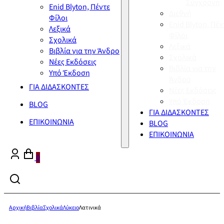
Σύγχρονη
Enid Blyton, Πέντε
Διεθνή
Φίλοι
Enid Blyton, Πέν
Λεξικά
Φίλοι
Σχολικά
Λεξικά
Βιβλία για την Άνδρο
Σχολικά
Νέες Εκδόσεις
Βιβλία για την
Υπό Έκδοση
Άνδρο
ΓΙΑ ΔΙΔΑΣΚΟΝΤΕΣ
Νέες Εκδόσεις
Υπό Έκδοση
BLOG
ΓΙΑ ΔΙΔΑΣΚΟΝΤΕΣ
ΕΠΙΚΟΙΝΩΝΙΑ
BLOG
ΕΠΙΚΟΙΝΩΝΙΑ
0
Αρχική
Βιβλία
Σχολικά
Λύκειο
Λατινικά