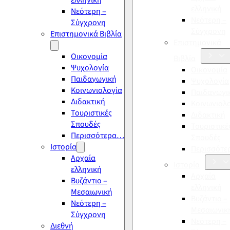
ελληνική
ελληνική
Νεότερη –
Νεότερη –
Σύγχρονη
Σύγχρονη
Επιστημονικά Βιβλία
Επιστημονικά
Οικονομία
Βιβλία
Ψυχολογία
Οικονομία
Παιδαγωγική
Ψυχολογία
Κοινωνιολογία
Παιδαγωγι
Διδακτική
Κοινωνιολ
Τουριστικές
Διδακτική
Σπουδές
Τουριστικέ
Περισσότερα…
Σπουδές
Ιστορία
Περισσότ
Αρχαία
Ιστορία
ελληνική
Αρχαία
Βυζάντιο –
ελληνική
Μεσαιωνική
Βυζάντιο –
Νεότερη –
Μεσαιωνικ
Σύγχρονη
Νεότερη –
Διεθνή