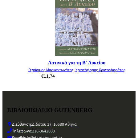
Λατινικά για τη Β΄ Λυκείου
Γεράσιμος Μαρκαντωνάτος
,
Χριστόφορος Χριστοφοράτος
€
11,74
ΒΙΒΛΙΟΠΩΛΕΙΟ GUTENBERG
Διεύθυνση:
Διδότου 37, 10680 Αθήνα
Τηλέφωνο:
210-3642003