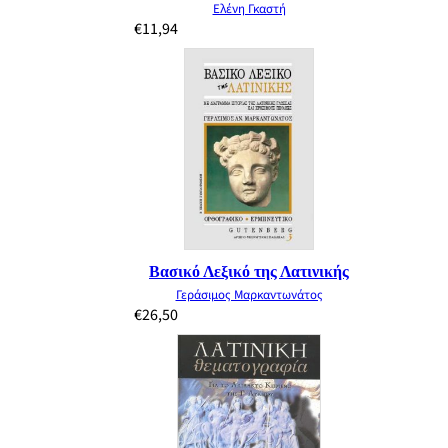
Ελένη Γκαστή
€
11,94
Βασικό Λεξικό της Λατινικής
Γεράσιμος Μαρκαντωνάτος
€
26,50