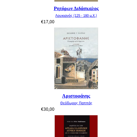
Ρητόρων Διδάσκαλος
Λουκιανός (125 - 180 μ.Χ.)
€
17,00
Αριστοφάνης
Θεόδωρος Παππάς
€
30,00