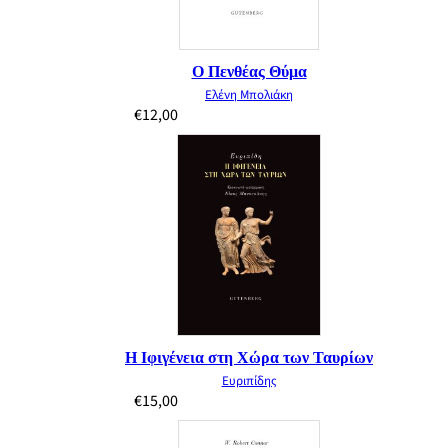
Ο Πενθέας Θύμα
Ελένη Μπολιάκη
€
12,00
Η Ιφιγένεια στη Χώρα των Ταυρίων
Ευριπίδης
€
15,00