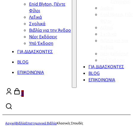
Σύγχρονη
Enid Blyton, Πέντε
Διεθνή
Φίλοι
Enid Blyton, Πέν
Λεξικά
Φίλοι
Σχολικά
Λεξικά
Βιβλία για την Άνδρο
Σχολικά
Νέες Εκδόσεις
Βιβλία για την
Υπό Έκδοση
Άνδρο
ΓΙΑ ΔΙΔΑΣΚΟΝΤΕΣ
Νέες Εκδόσεις
Υπό Έκδοση
BLOG
ΓΙΑ ΔΙΔΑΣΚΟΝΤΕΣ
ΕΠΙΚΟΙΝΩΝΙΑ
BLOG
ΕΠΙΚΟΙΝΩΝΙΑ
0
Αρχική
Βιβλία
Επιστημονικά Βιβλία
Κλασικές Σπουδές