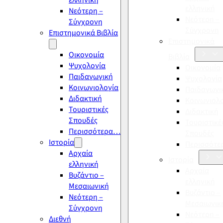
ελληνική
ελληνική
Νεότερη –
Νεότερη –
Σύγχρονη
Σύγχρονη
Επιστημονικά Βιβλία
Επιστημονικά
Οικονομία
Βιβλία
Ψυχολογία
Οικονομία
Παιδαγωγική
Ψυχολογία
Κοινωνιολογία
Παιδαγωγι
Διδακτική
Κοινωνιολ
Τουριστικές
Διδακτική
Σπουδές
Τουριστικέ
Περισσότερα…
Σπουδές
Ιστορία
Περισσότ
Αρχαία
Ιστορία
ελληνική
Αρχαία
Βυζάντιο –
ελληνική
Μεσαιωνική
Βυζάντιο –
Νεότερη –
Μεσαιωνικ
Σύγχρονη
Νεότερη –
Διεθνή