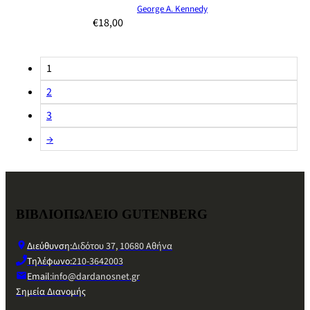
George A. Kennedy
€
18,00
1
2
3
→
ΒΙΒΛΙΟΠΩΛΕΙΟ GUTENBERG
Διεύθυνση:
Διδότου 37, 10680 Αθήνα
Τηλέφωνο:
210-3642003
Email:
info@dardanosnet.gr
Σημεία Διανομής