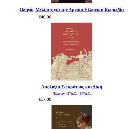
Οδηγός Μελέτης για την Αρχαία Ελληνική Κωμωδία
€
40,00
Απολογία Σωκράτους και Δίκη
Πλάτων 427π.Χ. - 347π.Χ.
€
17,00