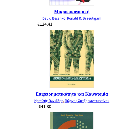
Μικροοικονομική
David Besanko
,
Ronald R. Braeutigam
€
124,41
Επιχειρηματικότητα και Καινοτομία
Ηρακλής Γωνιάδης
,
Γιώργος Χατζηκωνσταντίνου
€
41,80