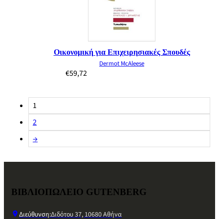
Οικονομική για Επιχειρησιακές Σπουδές
Dermot McAleese
€
59,72
1
2
→
ΒΙΒΛΙΟΠΩΛΕΙΟ GUTENBERG
Διεύθυνση:
Διδότου 37, 10680 Αθήνα