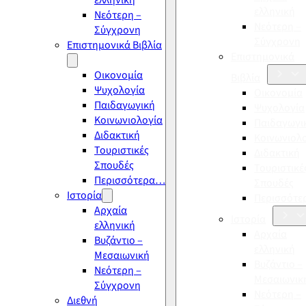
ελληνική
ελληνική
Νεότερη –
Νεότερη –
Σύγχρονη
Σύγχρονη
Επιστημονικά Βιβλία
Επιστημονικά
Οικονομία
Βιβλία
Ψυχολογία
Οικονομία
Παιδαγωγική
Ψυχολογία
Κοινωνιολογία
Παιδαγωγι
Διδακτική
Κοινωνιολ
Τουριστικές
Διδακτική
Σπουδές
Τουριστικέ
Περισσότερα…
Σπουδές
Ιστορία
Περισσότ
Αρχαία
Ιστορία
ελληνική
Αρχαία
Βυζάντιο –
ελληνική
Μεσαιωνική
Βυζάντιο –
Νεότερη –
Μεσαιωνικ
Σύγχρονη
Νεότερη –
Διεθνή