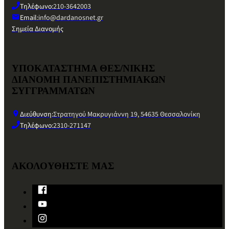
Τηλέφωνο:
210-3642003
Email:
info@dardanosnet.gr
Σημεία Διανομής
ΥΠΟΚΑΤΑΣΤΗΜΑ ΘΕΣ/ΝΙΚΗΣ
ΔΙΑΝΟΜΗ ΠΑΝΕΠΙΣΤΗΜΙΑΚΩΝ
ΣΥΓΓΡΑΜΜΑΤΩΝ
Διεύθυνση:
Στρατηγού Μακρυγιάννη 19, 54635 Θεσσαλονίκη
Τηλέφωνο:
2310-271147
ΑΚΟΛΟΥΘΗΣΤΕ ΜΑΣ