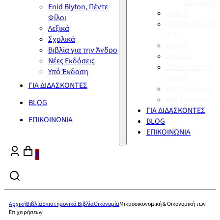
Σύγχρονη
Enid Blyton, Πέντε
Διεθνή
Φίλοι
Enid Blyton, Πέν
Λεξικά
Φίλοι
Σχολικά
Λεξικά
Βιβλία για την Άνδρο
Σχολικά
Νέες Εκδόσεις
Βιβλία για την
Υπό Έκδοση
Άνδρο
ΓΙΑ ΔΙΔΑΣΚΟΝΤΕΣ
Νέες Εκδόσεις
Υπό Έκδοση
BLOG
ΓΙΑ ΔΙΔΑΣΚΟΝΤΕΣ
ΕΠΙΚΟΙΝΩΝΙΑ
BLOG
ΕΠΙΚΟΙΝΩΝΙΑ
0
Αρχική
Βιβλία
Επιστημονικά Βιβλία
Οικονομία
Μικροοικονομική & Οικονομική των
Επιχειρήσεων