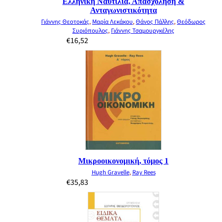
Ελληνική Ναυτιλία, Απασχόληση &
Ανταγωνιστικότητα
Γιάννης Θεοτοκάς
,
Μαρία Λεκάκου
,
Θάνος Πάλλης
,
Θεόδωρος
Συριόπουλος
,
Γιάννης Τσαμουργκέλης
€
16,52
Μικροοικονομική, τόμος 1
Hugh Gravelle
,
Ray Rees
€
35,83