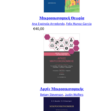
Μικροοικονομική Θεωρία
Ana Espinola-Arredondo
,
Felix Munoz-Garcia
€
40,00
Αρχές Μικροοικονομικής
Betsey Stevenson
,
Justin Wolfers