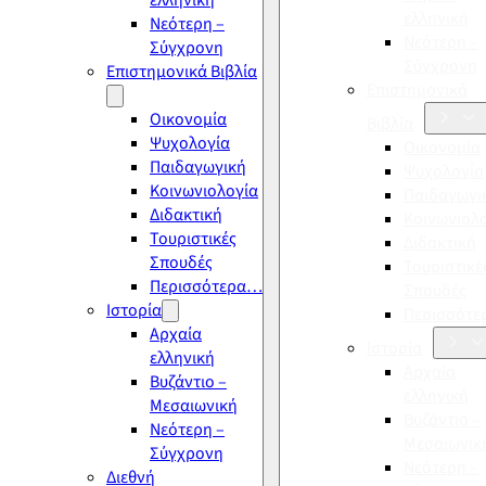
ελληνική
ελληνική
Νεότερη –
Νεότερη –
Σύγχρονη
Σύγχρονη
Επιστημονικά Βιβλία
Επιστημονικά
Οικονομία
Βιβλία
Ψυχολογία
Οικονομία
Παιδαγωγική
Ψυχολογία
Κοινωνιολογία
Παιδαγωγι
Διδακτική
Κοινωνιολ
Τουριστικές
Διδακτική
Σπουδές
Τουριστικέ
Περισσότερα…
Σπουδές
Ιστορία
Περισσότ
Αρχαία
Ιστορία
ελληνική
Αρχαία
Βυζάντιο –
ελληνική
Μεσαιωνική
Βυζάντιο –
Νεότερη –
Μεσαιωνικ
Σύγχρονη
Νεότερη –
Διεθνή