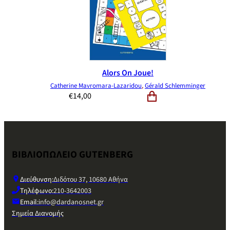
Alors On Joue!
Catherine Mavromara-Lazaridou
,
Gérald Schlemminger
€
14,00
ΒΙΒΛΙΟΠΩΛΕΙΟ GUTENBERG
Διεύθυνση:
Διδότου 37, 10680 Αθήνα
Τηλέφωνο:
210-3642003
Email:
info@dardanosnet.gr
Σημεία Διανομής