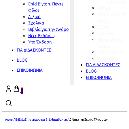
Σύγχρονη
Enid Blyton, Πέντε
Διεθνή
Φίλοι
Enid Blyton, Πέν
Λεξικά
Φίλοι
Σχολικά
Λεξικά
Βιβλία για την Άνδρο
Σχολικά
Νέες Εκδόσεις
Βιβλία για την
Υπό Έκδοση
Άνδρο
ΓΙΑ ΔΙΔΑΣΚΟΝΤΕΣ
Νέες Εκδόσεις
Υπό Έκδοση
BLOG
ΓΙΑ ΔΙΔΑΣΚΟΝΤΕΣ
ΕΠΙΚΟΙΝΩΝΙΑ
BLOG
ΕΠΙΚΟΙΝΩΝΙΑ
0
Αρχική
Βιβλία
Επιστημονικά Βιβλία
Διδακτική
Διδακτική Ξένων Γλωσσών