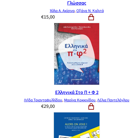
Γλώσσας
Άλλα Α. Ακίσινα
,
Οξάνα Ν. Καλιτά
€
15,00
Ελληνικά Στο Π + Φ 2
Λήδα Τριανταφυλλίδου
,
Μαρίνα Κοκκινίδου
,
Λέλια Παντελόγλου
€
29,00