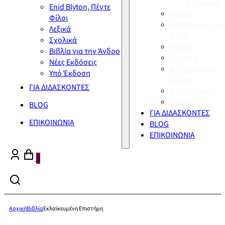
Σύγχρονη
Enid Blyton, Πέντε
Διεθνή
Φίλοι
Enid Blyton, Πέν
Λεξικά
Φίλοι
Σχολικά
Λεξικά
Βιβλία για την Άνδρο
Σχολικά
Νέες Εκδόσεις
Βιβλία για την
Υπό Έκδοση
Άνδρο
ΓΙΑ ΔΙΔΑΣΚΟΝΤΕΣ
Νέες Εκδόσεις
Υπό Έκδοση
BLOG
ΓΙΑ ΔΙΔΑΣΚΟΝΤΕΣ
ΕΠΙΚΟΙΝΩΝΙΑ
BLOG
ΕΠΙΚΟΙΝΩΝΙΑ
0
Αρχική
Βιβλία
Εκλαϊκευμένη Επιστήμη