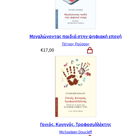
Μεγαλώνοντας παιδιά στην ψηφιακή εποχή
Πέτρος Ρούσσος
€
17,00
Γονιός, Κυνηγός, Τροφοσυλλέκτης
Michaeleen Doucleff