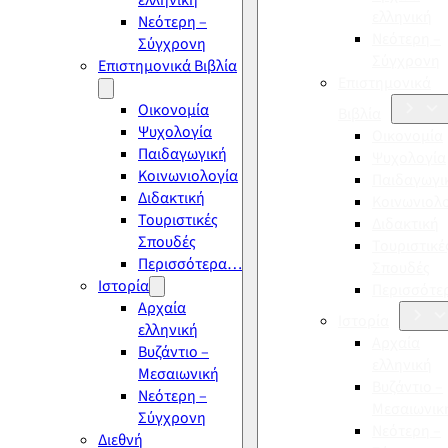
ελληνική
ελληνική
Νεότερη –
Νεότερη –
Σύγχρονη
Σύγχρονη
Επιστημονικά Βιβλία
Επιστημονικά
Οικονομία
Βιβλία
Ψυχολογία
Οικονομία
Παιδαγωγική
Ψυχολογία
Κοινωνιολογία
Παιδαγωγι
Διδακτική
Κοινωνιολ
Τουριστικές
Διδακτική
Σπουδές
Τουριστικέ
Περισσότερα…
Σπουδές
Ιστορία
Περισσότ
Αρχαία
Ιστορία
ελληνική
Αρχαία
Βυζάντιο –
ελληνική
Μεσαιωνική
Βυζάντιο –
Νεότερη –
Μεσαιωνικ
Σύγχρονη
Νεότερη –
Διεθνή