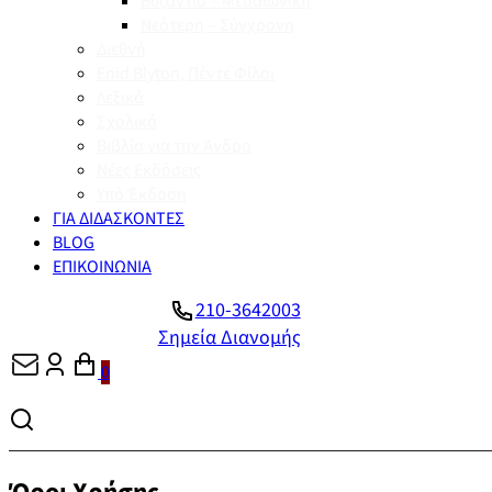
Βυζάντιο – Μεσαιωνική
Νεότερη – Σύγχρονη
Διεθνή
Enid Blyton, Πέντε Φίλοι
Λεξικά
Σχολικά
Βιβλία για την Άνδρο
Νέες Εκδόσεις
Υπό Έκδοση
ΓΙΑ ΔΙΔΑΣΚΟΝΤΕΣ
BLOG
ΕΠΙΚΟΙΝΩΝΙΑ
210-3642003
Σημεία Διανομής
0