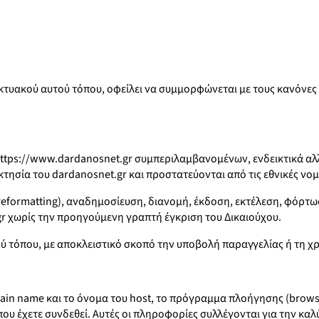
τυακού αυτού τόπου, οφείλει να συμμορφώνεται με τους κανόνες κα
https://www.dardanosnet.gr συμπεριλαμβανομένων, ενδεικτικά αλλ
ησία του dardanosnet.gr και προστατεύονται από τις εθνικές νομο
formatting), αναδημοσίευση, διανομή, έκδοση, εκτέλεση, φόρτω
gr χωρίς την προηγούμενη γραπτή έγκριση του Δικαιούχου.
ύ τόπου, με αποκλειστικό σκοπό την υποβολή παραγγελίας ή τη χρ
in name και το όνομα του host, το πρόγραμμα πλοήγησης (browse
που έχετε συνδεθεί. Αυτές οι πληροφορίες συλλέγονται για την καλ