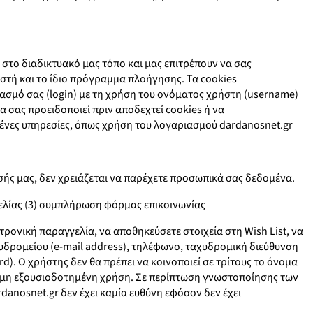
 στο διαδικτυακό μας τόπο και μας επιτρέπουν να σας
στή και το ίδιο πρόγραμμα πλοήγησης. Τα cookies
ιασμό σας (login) με τη χρήση του ονόματος χρήστη (username)
 σας προειδοποιεί πριν αποδεχτεί cookies ή να
μένες υπηρεσίες, όπως χρήση του λογαριασμού dardanosnet.gr
ησής μας, δεν χρειάζεται να παρέχετε προσωπικά σας δεδομένα.
ελίας (3) συμπλήρωση φόρμας επικοινωνίας
ρονική παραγγελία, να αποθηκεύσετε στοιχεία στη Wish List, να
χυδρομείου (e-mail address), τηλέφωνο, ταχυδρομική διεύθυνση
). Ο χρήστης δεν θα πρέπει να κοινοποιεί σε τρίτους το όνομα
τε μη εξουσιοδοτημένη χρήση. Σε περίπτωση γνωστοποίησης των
danosnet.gr δεν έχει καμία ευθύνη εφόσον δεν έχει