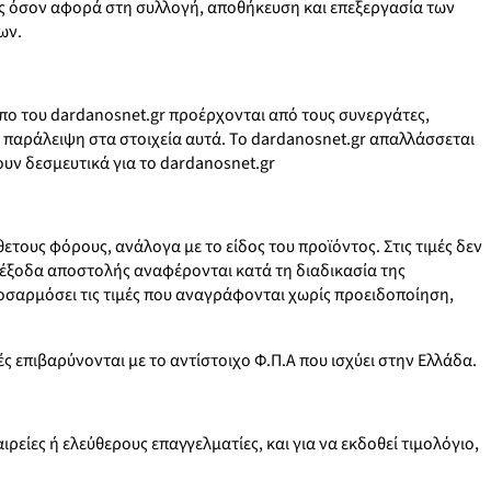
ς όσον αφορά στη συλλογή, αποθήκευση και επεξεργασία των
ων.
όπο του dardanosnet.gr προέρχονται από τους συνεργάτες,
 παράλειψη στα στοιχεία αυτά. Το dardanosnet.gr απαλλάσσεται
ουν δεσμευτικά για το dardanosnet.gr
ετους φόρους, ανάλογα με το είδος του προϊόντος. Στις τιμές δεν
 έξοδα αποστολής αναφέρονται κατά τη διαδικασία της
ροσαρμόσει τις τιμές που αναγράφονται χωρίς προειδοποίηση,
ς επιβαρύνονται με το αντίστοιχο Φ.Π.Α που ισχύει στην Ελλάδα.
ρείες ή ελεύθερους επαγγελματίες, και για να εκδοθεί τιμολόγιο,