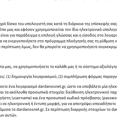
ηρό δίσκο του υπολογιστή σας κατά τη διάρκεια της επίσκεψής σας
όπο μας και εφόσον χρησιμοποιείται τον ίδιο ηλεκτρονικό υπολογι
 είναι για παράδειγμα η επιλογή γλώσσας και η είσοδος στο λογαρ
α να ενεργοποιήσετε στο πρόγραμμα πλοήγησής σας τη ρύθμιση να
ία περίπτωση όμως, δεν θα μπορείτε να χρησιμοποιήσετε συγκεκρι
όντα μας, να χρησιμοποιήσετε το καλάθι μας ή το σύστημα αξιολόγ
ις: (1) δημιουργία λογαριασμού, (2) συμπλήρωση φόρμας παραγγ
ετε ένα λογαριασμό dardanosnet.gr, ώστε να υποβάλετε μία ηλεκτ
νται τα ακόλουθα προσωπικά στοιχεία: διεύθυνση ηλεκτρονικού τα
χρήστη (username) και ένα προσωπικό κωδικό πρόσβασης (password
σει σε ηλεκτρονική ή έντυπη μορφή, για να αποτρέψει οποιαδήπο
άμεσα το dardanosnet.gr. Σε περίπτωση διαρροής στοιχείων το dar
ων αυτών.