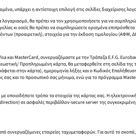
ένα, υπάρχει η αντίστοιχη επιλογή στις σελίδες διαχείρισης λογ
 λογαριασμό, θα πρέπει να τον χρησιμοποιήσετε για να συμπληρώ
λίας κι εσείς θα πρέπει να συμπληρώσετε ορισμένα επιπρόσθετα 
των (προαιρετική), στοιχεία για την έκδοση τιμολογίου (ΑΦΜ, ΔΟ
a και MasterCard, συνεργαζόμαστε με την Τράπεζα E.F.G. Eurobank
εωστική/ Προπληρωμένη κάρτα, θα μεταφερθείτε στη σελίδα της τρ
εται στην κάρτα), ημερομηνία λήξης και ο Κωδικός Επαλήθευσης C
ικός σας και το προσωπικό σας μήνυμα, ενώ για το πρόγραμμα Mas
ι με οποιοδήποτε τρόπο τα στοιχεία της κάρτας σας. Η ηλεκτρονικ
-direction) σε ασφαλές περιβάλλον-secure server της συγκεκριμένη
πό συνεργαζόμενες εταιρείες ταχυμεταφορών. Για αυτό το σκοπό,