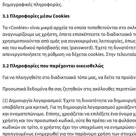
δημογραφικές πληροφορίες.
3.1 Πληροφορίες μέσω Cookies
Τα «Cookies» είναι μικρά αρχεία τα οποία τοποθετούνται στο σκλ
αναγνωρίζουμε ως χρήστη, όποτε επισκέπτεστε το διαδικτυακό τ
χρησιμοποιούνται από εμάς για συγκεκριμένες λειτουργίες, όπως
και του κωδικού πρόσβασής σας (password). Έχετε τη δυνατότητ
απενεργοποιήσετε τη ρύθμιση να δέχεται cookies. Στην τελευτα
3.2 Πληροφορίες που παρέχονται οικειοθελώς
Για να πλοηγηθείτε στο διαδικτυακό τόπο μας, να δείτε τα προϊ
Προσωπικά δεδομένα θα σας ζητηθούν στις ακόλουθες περιπτώσε
(1) Δημιουργία λογαριασμού: Έχετε τη δυνατότητα να δημιουργήσ
υποβάλετε μια κριτική. Για τη δημιουργία λογαριασμού χρειάζο
και ονοματεπώνυμο. Επίσης, χρειάζεται να επιλέξετε ένα όνομα 
χρήστη και τον προσωπικό κωδικό, ούτε θα πρέπει να τα φυλάσ
κωδικών σε τρίτο, ο χρήστης έχει την υποχρέωση να ενημερώσει 
προηγουμένως ενημερωθεί για την παράνομη χρήση των στοιχεί