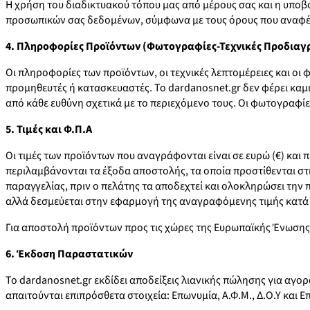
Η χρήση του διαδικτυακού τόπου μας από μέρους σας και η υπο
προσωπικών σας δεδομένων, σύμφωνα με τους όρους που αναφ
4. Πληροφορίες Προϊόντων (Φωτογραφίες-Τεχνικές Προδιαγ
Οι πληροφορίες των προϊόντων, οι τεχνικές λεπτομέρειες και οι
προμηθευτές ή κατασκευαστές. Το dardanosnet.gr δεν φέρει καμ
από κάθε ευθύνη σχετικά με το περιεχόμενο τους. Οι φωτογραφίε
5. Τιμές και Φ.Π.Α
Οι τιμές των προϊόντων που αναγράφονται είναι σε ευρώ (€) και 
περιλαμβάνονται τα έξοδα αποστολής, τα οποία προστίθενται στ
παραγγελίας, πριν ο πελάτης τα αποδεχτεί και ολοκληρώσει την 
αλλά δεσμεύεται στην εφαρμογή της αναγραφόμενης τιμής κατά 
Για αποστολή προϊόντων προς τις χώρες της Ευρωπαϊκής Ένωσης, κ
6. Έκδοση Παραστατικών
Το dardanosnet.gr εκδίδει αποδείξεις λιανικής πώλησης για αγορά
απαιτούνται επιπρόσθετα στοιχεία: Eπωνυμία, Α.Φ.Μ., Δ.Ο.Υ και 