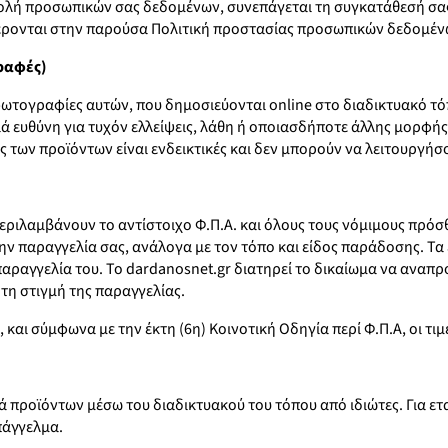
βολή προσωπικών σας δεδομένων, συνεπάγεται τη συγκατάθεσή σα
έρονται στην παρούσα Πολιτική προστασίας προσωπικών δεδομέν
ραφές)
 φωτογραφίες αυτών, που δημοσιεύονται online στο διαδικτυακό τ
ιά ευθύνη για τυχόν ελλείψεις, λάθη ή οποιασδήποτε άλλης μορφής
ς των προϊόντων είναι ενδεικτικές και δεν μπορούν να λειτουργήσ
περιλαμβάνουν το αντίστοιχο Φ.Π.Α. και όλους τους νόμιμους πρόσθ
ην παραγγελία σας, ανάλογα με τον τόπο και είδος παράδοσης. Τα
παραγγελία του. Το dardanosnet.gr διατηρεί το δικαίωμα να αναπ
τη στιγμή της παραγγελίας.
αι σύμφωνα με την έκτη (6η) Κοινοτική Οδηγία περί Φ.Π.Α, οι τιμέ
 προϊόντων μέσω του διαδικτυακού του τόπου από ιδιώτες. Για εται
Eπάγγελμα.