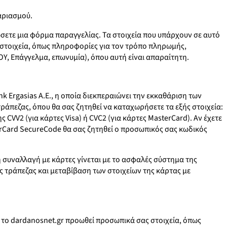
αριασμού.
σετε μια φόρμα παραγγελίας. Τα στοιχεία που υπάρχουν σε αυτό
στοιχεία, όπως πληροφορίες για τον τρόπο πληρωμής,
Υ, Επάγγελμα, επωνυμία), όπου αυτή είναι απαραίτητη.
 Ergasias A.E., η οποία διεκπεραιώνει την εκκαθάριση των
άπεζας, όπου θα σας ζητηθεί να καταχωρήσετε τα εξής στοιχεία:
VV2 (για κάρτες Visa) ή CVC2 (για κάρτες MasterCard). Αν έχετε
terCard SecureCode θα σας ζητηθεί ο προσωπικός σας κωδικός
ή συναλλαγή με κάρτες γίνεται με το ασφαλές σύστημα της
ς τράπεζας και μεταβίβαση των στοιχείων της κάρτας με
 το dardanosnet.gr προωθεί προσωπικά σας στοιχεία, όπως