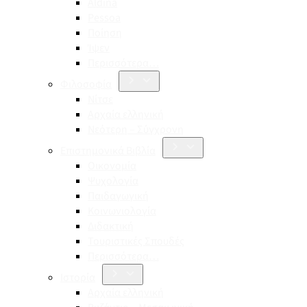
Aldina
Pessoa
Ποίηση
Ίψεν
Περισσότερα…
Φιλοσοφία
Νίτσε
Αρχαία ελληνική
Νεότερη – Σύγχρονη
Επιστημονικά Βιβλία
Οικονομία
Ψυχολογία
Παιδαγωγική
Κοινωνιολογία
Διδακτική
Τουριστικές Σπουδές
Περισσότερα…
Ιστορία
Αρχαία ελληνική