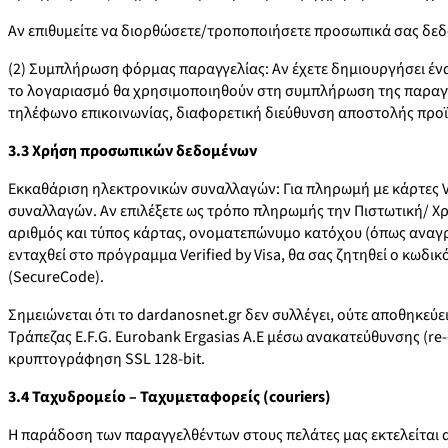
Αν επιθυμείτε να διορθώσετε/τροποποιήσετε προσωπικά σας δεδομ
(2) Συμπλήρωση φόρμας παραγγελίας: Αν έχετε δημιουργήσει ένα
το λογαριασμό θα χρησιμοποιηθούν στη συμπλήρωση της παραγγε
τηλέφωνο επικοινωνίας, διαφορετική διεύθυνση αποστολής προϊόν
3.3 Χρήση προσωπικών δεδομένων
Εκκαθάριση ηλεκτρονικών συναλλαγών: Για πληρωμή με κάρτες Vis
συναλλαγών. Αν επιλέξετε ως τρόπο πληρωμής την Πιστωτική/ Χρ
αριθμός και τύπος κάρτας, ονοματεπώνυμο κατόχου (όπως αναγράφ
ενταχθεί στο πρόγραμμα Verified by Visa, θα σας ζητηθεί ο κωδ
(SecureCode).
Σημειώνεται ότι το dardanosnet.gr δεν συλλέγει, ούτε αποθηκεύε
Τράπεζας E.F.G. Eurobank Ergasias A.E μέσω ανακατεύθυνσης (re
κρυπτογράφηση SSL 128-bit.
3.4 Ταχυδρομείο – Ταχυμεταφορείς (couriers)
Η παράδοση των παραγγελθέντων στους πελάτες μας εκτελείται α