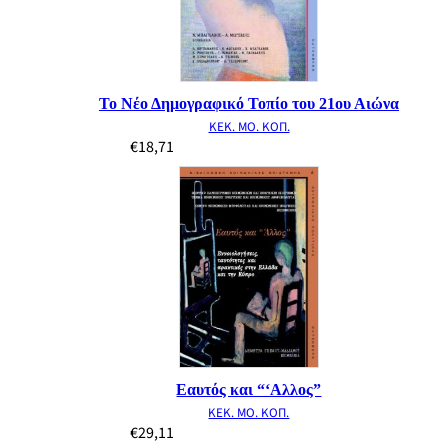
Το Νέο Δημογραφικό Τοπίο του 21ου Αιώνα
ΚΕΚ. ΜΟ. ΚΟΠ.
€
18,71
Εαυτός και “‘Αλλος”
ΚΕΚ. ΜΟ. ΚΟΠ.
€
29,11