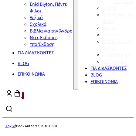
Σύγχρονη
Enid Blyton, Πέντε
Διεθνή
Φίλοι
Enid Blyton, Πέν
Λεξικά
Φίλοι
Σχολικά
Λεξικά
Βιβλία για την Άνδρο
Σχολικά
Νέες Εκδόσεις
Βιβλία για την
Υπό Έκδοση
Άνδρο
ΓΙΑ ΔΙΔΑΣΚΟΝΤΕΣ
Νέες Εκδόσεις
Υπό Έκδοση
BLOG
ΓΙΑ ΔΙΔΑΣΚΟΝΤΕΣ
ΕΠΙΚΟΙΝΩΝΙΑ
BLOG
ΕΠΙΚΟΙΝΩΝΙΑ
0
Αρχική
Book Authors
ΚΕΚ. ΜΟ. ΚΟΠ.