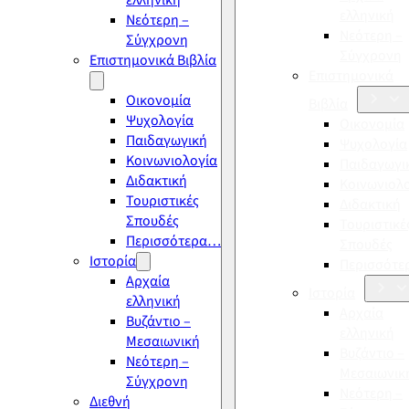
ελληνική
ελληνική
Νεότερη –
Νεότερη –
Σύγχρονη
Σύγχρονη
Επιστημονικά Βιβλία
Επιστημονικά
Οικονομία
Βιβλία
Ψυχολογία
Οικονομία
Παιδαγωγική
Ψυχολογία
Κοινωνιολογία
Παιδαγωγι
Διδακτική
Κοινωνιολ
Τουριστικές
Διδακτική
Σπουδές
Τουριστικέ
Περισσότερα…
Σπουδές
Ιστορία
Περισσότ
Αρχαία
Ιστορία
ελληνική
Αρχαία
Βυζάντιο –
ελληνική
Μεσαιωνική
Βυζάντιο –
Νεότερη –
Μεσαιωνικ
Σύγχρονη
Νεότερη –
Διεθνή