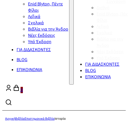
Σύγχρονη
Enid Blyton, Πέντε
Διεθνή
Φίλοι
Enid Blyton, Πέν
Λεξικά
Φίλοι
Σχολικά
Λεξικά
Βιβλία για την Άνδρο
Σχολικά
Νέες Εκδόσεις
Βιβλία για την
Υπό Έκδοση
Άνδρο
ΓΙΑ ΔΙΔΑΣΚΟΝΤΕΣ
Νέες Εκδόσεις
Υπό Έκδοση
BLOG
ΓΙΑ ΔΙΔΑΣΚΟΝΤΕΣ
ΕΠΙΚΟΙΝΩΝΙΑ
BLOG
ΕΠΙΚΟΙΝΩΝΙΑ
0
Αρχική
Βιβλία
Επιστημονικά Βιβλία
Ιστορία