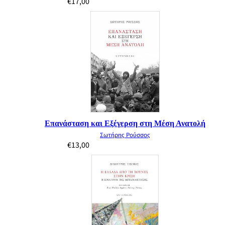
€
17,00
Επανάσταση και Εξέγερση στη Μέση Ανατολή
Σωτήρης Ρούσσος
€
13,00