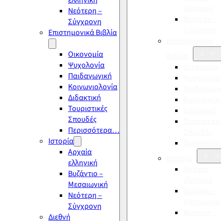
ελληνική
ελληνική
Νεότερη –
Νεότερη –
Σύγχρονη
Σύγχρονη
Επιστημονικά Βιβλία
Επιστημονικά
Οικονομία
Βιβλία
Ψυχολογία
Οικονομία
Παιδαγωγική
Ψυχολογία
Κοινωνιολογία
Παιδαγωγι
Διδακτική
Κοινωνιολ
Τουριστικές
Διδακτική
Σπουδές
Τουριστικέ
Περισσότερα…
Σπουδές
Ιστορία
Περισσότ
Αρχαία
Ιστορία
ελληνική
Αρχαία
Βυζάντιο –
ελληνική
Μεσαιωνική
Βυζάντιο –
Νεότερη –
Μεσαιωνικ
Σύγχρονη
Νεότερη –
Διεθνή