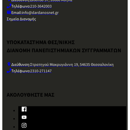
Διεύθυνση:
Διδότου 37, 10680 Αθήνα
Τηλέφωνο:
210-3642003
Email:
info@dardanosnet.gr
Σημεία Διανομής
ΥΠΟΚΑΤΑΣΤΗΜΑ ΘΕΣ/ΝΙΚΗΣ
ΔΙΑΝΟΜΗ ΠΑΝΕΠΙΣΤΗΜΙΑΚΩΝ ΣΥΓΓΡΑΜΜΑΤΩΝ
Διεύθυνση:
Στρατηγού Μακρυγιάννη 19, 54635 Θεσσαλονίκη
Τηλέφωνο:
2310-271147
ΑΚΟΛΟΥΘΗΣΤΕ ΜΑΣ