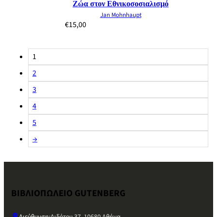
Ζώα στον Εθνικοσοσιαλισμό
Jan Mohnhaupt
€
15,00
1
2
3
4
5
→
ΒΙΒΛΙΟΠΩΛΕΙΟ GUTENBERG