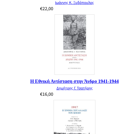
Ιωάννης Κ. Ξυδόπουλος
€
22,00
Η Εθνική Αντίσταση στην Άνδρο 1941-1944
Δημήτρης Γ. Τσατήρης
€
16,00