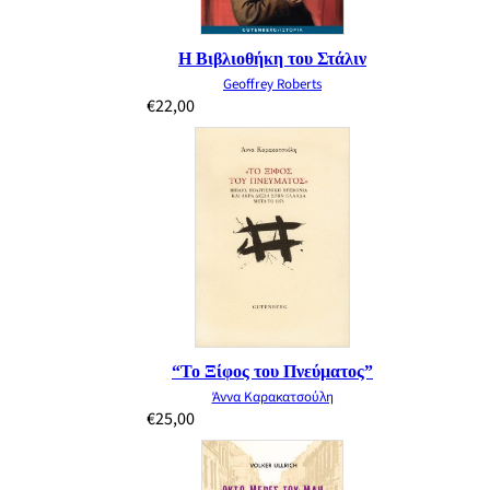
Η Βιβλιοθήκη του Στάλιν
Geoffrey Roberts
€
22,00
“Το Ξίφος του Πνεύματος”
Άννα Καρακατσούλη
€
25,00