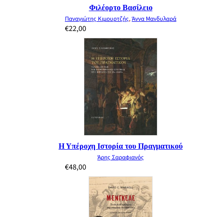
Φιλέορτο Βασίλειο
Παναγιώτης Κιμουρτζής
,
Άννα Μανδυλαρά
€
22,00
Η Υπέροχη Ιστορία του Πραγματικού
Άρης Σαραφιανός
€
48,00