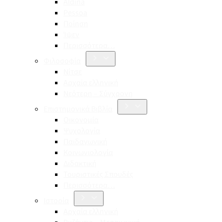
Aldina
Pessoa
Ποίηση
Ίψεν
Περισσότερα…
Φιλοσοφία
Νίτσε
Αρχαία ελληνική
Νεότερη – Σύγχρονη
Επιστημονικά Βιβλία
Οικονομία
Ψυχολογία
Παιδαγωγική
Κοινωνιολογία
Διδακτική
Τουριστικές Σπουδές
Περισσότερα…
Ιστορία
Αρχαία ελληνική