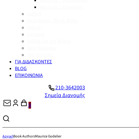
Βυζάντιο – Μεσαιωνική
Νεότερη – Σύγχρονη
Διεθνή
Enid Blyton, Πέντε Φίλοι
Λεξικά
Σχολικά
Βιβλία για την Άνδρο
Νέες Εκδόσεις
Υπό Έκδοση
ΓΙΑ ΔΙΔΑΣΚΟΝΤΕΣ
BLOG
ΕΠΙΚΟΙΝΩΝΙΑ
210-3642003
Σημεία Διανομής
0
Αρχική
Book Authors
Maurice Godelier