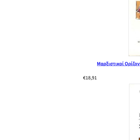
Μαρξιστικοί Ορίζον
€
18,91