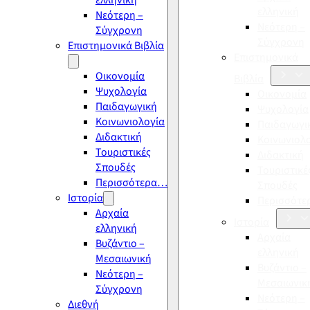
ελληνική
ελληνική
Νεότερη –
Νεότερη –
Σύγχρονη
Σύγχρονη
Επιστημονικά Βιβλία
Επιστημονικά
Οικονομία
Βιβλία
Ψυχολογία
Οικονομία
Παιδαγωγική
Ψυχολογία
Κοινωνιολογία
Παιδαγωγι
Διδακτική
Κοινωνιολ
Τουριστικές
Διδακτική
Σπουδές
Τουριστικέ
Περισσότερα…
Σπουδές
Ιστορία
Περισσότ
Αρχαία
Ιστορία
ελληνική
Αρχαία
Βυζάντιο –
ελληνική
Μεσαιωνική
Βυζάντιο –
Νεότερη –
Μεσαιωνικ
Σύγχρονη
Νεότερη –
Διεθνή