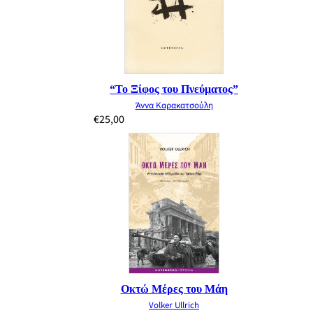
“Το Ξίφος του Πνεύματος”
Άννα Καρακατσούλη
€
25,00
Οκτώ Μέρες του Μάη
Volker Ullrich