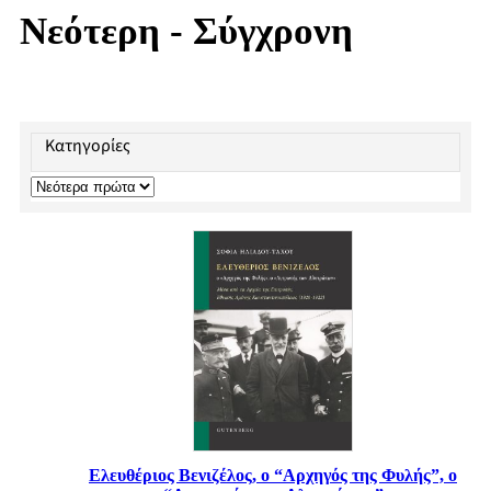
Νεότερη - Σύγχρονη
Κατηγορίες
Ελευθέριος Βενιζέλος, ο “Αρχηγός της Φυλής”, ο