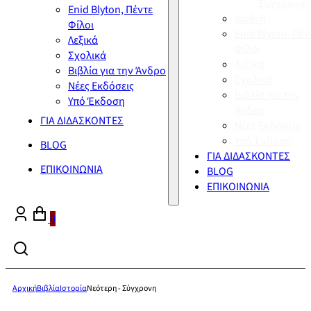
Σύγχρονη
Enid Blyton, Πέντε
Διεθνή
Φίλοι
Enid Blyton, Πέν
Λεξικά
Φίλοι
Σχολικά
Λεξικά
Βιβλία για την Άνδρο
Σχολικά
Νέες Εκδόσεις
Βιβλία για την
Υπό Έκδοση
Άνδρο
ΓΙΑ ΔΙΔΑΣΚΟΝΤΕΣ
Νέες Εκδόσεις
Υπό Έκδοση
BLOG
ΓΙΑ ΔΙΔΑΣΚΟΝΤΕΣ
ΕΠΙΚΟΙΝΩΝΙΑ
BLOG
ΕΠΙΚΟΙΝΩΝΙΑ
0
Αρχική
Βιβλία
Ιστορία
Νεότερη - Σύγχρονη