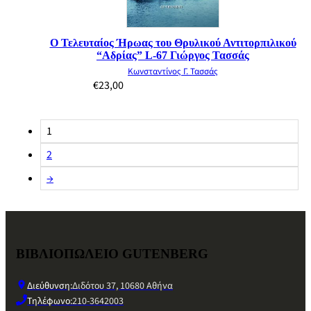
Ο Τελευταίος Ήρωας του Θρυλικού Αντιτορπιλικού
“Αδρίας” L-67 Γιώργος Τασσάς
Κωνσταντίνος Γ. Τασσάς
€
23,00
1
2
→
ΒΙΒΛΙΟΠΩΛΕΙΟ GUTENBERG
Διεύθυνση:
Διδότου 37, 10680 Αθήνα
Τηλέφωνο:
210-3642003