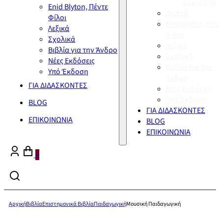
Σύγχρονη
Enid Blyton, Πέντε
Διεθνή
Φίλοι
Enid Blyton, Πέν
Λεξικά
Φίλοι
Σχολικά
Λεξικά
Βιβλία για την Άνδρο
Σχολικά
Νέες Εκδόσεις
Βιβλία για την
Υπό Έκδοση
Άνδρο
ΓΙΑ ΔΙΔΑΣΚΟΝΤΕΣ
Νέες Εκδόσεις
Υπό Έκδοση
BLOG
ΓΙΑ ΔΙΔΑΣΚΟΝΤΕΣ
ΕΠΙΚΟΙΝΩΝΙΑ
BLOG
ΕΠΙΚΟΙΝΩΝΙΑ
0
Αρχική
Βιβλία
Επιστημονικά Βιβλία
Παιδαγωγική
Μουσική Παιδαγωγική