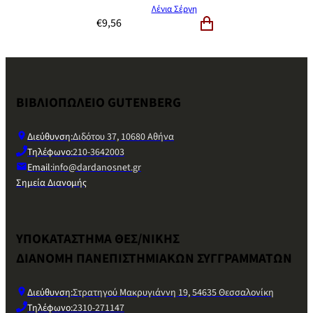
Λένια Σέργη
€
9,56
ΒΙΒΛΙΟΠΩΛΕΙΟ GUTENBERG
Διεύθυνση:
Διδότου 37, 10680 Αθήνα
Τηλέφωνο:
210-3642003
Email:
info@dardanosnet.gr
Σημεία Διανομής
ΥΠΟΚΑΤΑΣΤΗΜΑ ΘΕΣ/ΝΙΚΗΣ
ΔΙΑΝΟΜΗ ΠΑΝΕΠΙΣΤΗΜΙΑΚΩΝ ΣΥΓΓΡΑΜΜΑΤΩΝ
Διεύθυνση:
Στρατηγού Μακρυγιάννη 19, 54635 Θεσσαλονίκη
Τηλέφωνο:
2310-271147