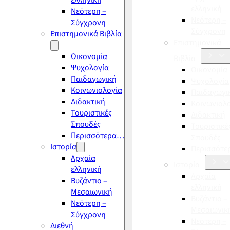
ελληνική
ελληνική
Νεότερη –
Νεότερη –
Σύγχρονη
Σύγχρονη
Επιστημονικά Βιβλία
Επιστημονικά
Οικονομία
Βιβλία
Ψυχολογία
Οικονομία
Παιδαγωγική
Ψυχολογία
Κοινωνιολογία
Παιδαγωγι
Διδακτική
Κοινωνιολ
Τουριστικές
Διδακτική
Σπουδές
Τουριστικέ
Περισσότερα…
Σπουδές
Ιστορία
Περισσότ
Αρχαία
Ιστορία
ελληνική
Αρχαία
Βυζάντιο –
ελληνική
Μεσαιωνική
Βυζάντιο –
Νεότερη –
Μεσαιωνικ
Σύγχρονη
Νεότερη –
Διεθνή