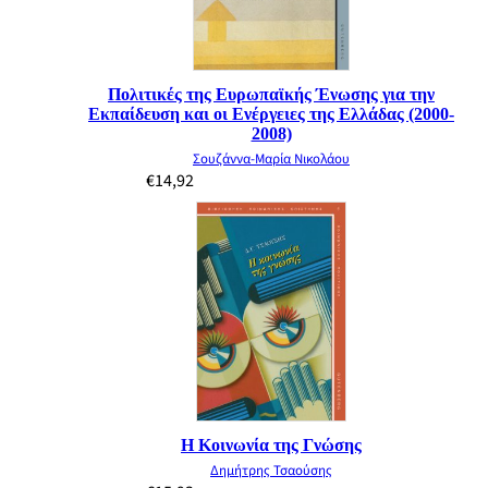
Πολιτικές της Ευρωπαϊκής Ένωσης για την
Εκπαίδευση και οι Ενέργειες της Ελλάδας (2000-
2008)
Σουζάννα-Μαρία Νικολάου
€
14,92
Η Κοινωνία της Γνώσης
Δημήτρης Τσαούσης