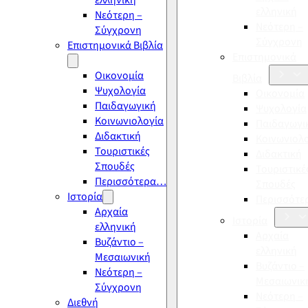
ελληνική
ελληνική
Νεότερη –
Νεότερη –
Σύγχρονη
Σύγχρονη
Επιστημονικά Βιβλία
Επιστημονικά
Οικονομία
Βιβλία
Ψυχολογία
Οικονομία
Παιδαγωγική
Ψυχολογία
Κοινωνιολογία
Παιδαγωγι
Διδακτική
Κοινωνιολ
Τουριστικές
Διδακτική
Σπουδές
Τουριστικέ
Περισσότερα…
Σπουδές
Ιστορία
Περισσότ
Αρχαία
Ιστορία
ελληνική
Αρχαία
Βυζάντιο –
ελληνική
Μεσαιωνική
Βυζάντιο –
Νεότερη –
Μεσαιωνικ
Σύγχρονη
Νεότερη –
Διεθνή