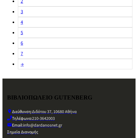
2
3
4
5
6
7
→
ΒΙΒΛΙΟΠΩΛΕΙΟ GUTENBERG
Διεύθυνση:
Διδότου 37, 10680 Αθήνα
Τηλέφωνο:
210-3642003
Email:
info@dardanosnet.gr
Σημεία Διανομής