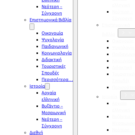
ελληνική
ελληνική
Νεότερη –
Νεότερη –
Σύγχρονη
Σύγχρονη
Επιστημονικά Βιβλία
Επιστημονικά
Οικονομία
Βιβλία
Ψυχολογία
Οικονομία
Παιδαγωγική
Ψυχολογία
Κοινωνιολογία
Παιδαγωγι
Διδακτική
Κοινωνιολ
Τουριστικές
Διδακτική
Σπουδές
Τουριστικέ
Περισσότερα…
Σπουδές
Ιστορία
Περισσότ
Αρχαία
Ιστορία
ελληνική
Αρχαία
Βυζάντιο –
ελληνική
Μεσαιωνική
Βυζάντιο –
Νεότερη –
Μεσαιωνικ
Σύγχρονη
Νεότερη –
Διεθνή