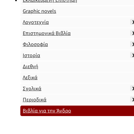
Εκλαϊκευμένη Επιστήμη
Graphic novels
Λογοτεχνία
Επιστημονικά Βιβλία
Φιλοσοφία
Ιστορία
Διεθνή
Λεξικά
Σχολικά
Περιοδικά
Βιβλία για την Άνδρο