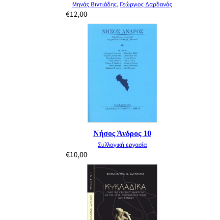
Μηνάς Βιντιάδης
,
Γεώργιος Δαρδανός
€
12,00
Νήσος Άνδρος 10
Συλλογική εργασία
€
10,00