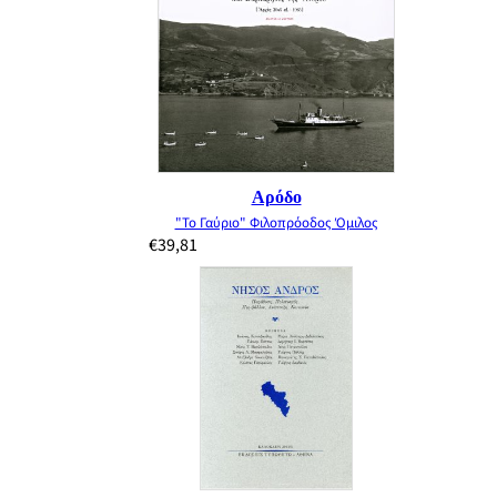
Αρόδο
"Το Γαύριο" Φιλοπρόοδος Όμιλος
€
39,81