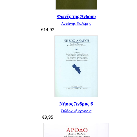
Φωνές της Άνδρου
Αντώνης Πολέμης
€
14,92
Νήσος Άνδρος 6
Συλλογική εργασία
€
9,95