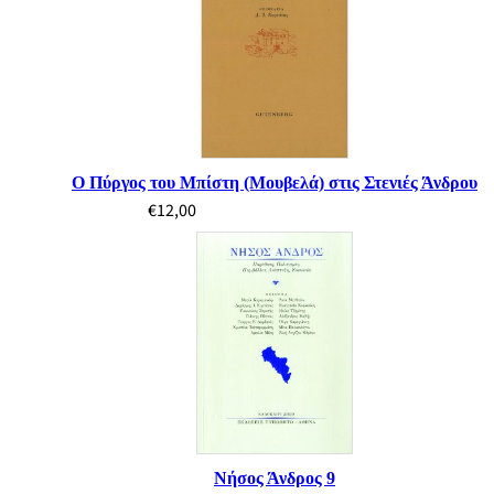
Ο Πύργος του Μπίστη (Μουβελά) στις Στενιές Άνδρου
€
12,00
Νήσος Άνδρος 9