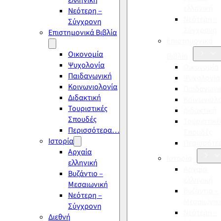
ελληνική
ελληνική
Νεότερη –
Νεότερη –
Σύγχρονη
Σύγχρονη
Επιστημονικά Βιβλία
Επιστημονικά
Οικονομία
Βιβλία
Ψυχολογία
Οικονομία
Παιδαγωγική
Ψυχολογία
Κοινωνιολογία
Παιδαγωγι
Διδακτική
Κοινωνιολ
Τουριστικές
Διδακτική
Σπουδές
Τουριστικέ
Περισσότερα…
Σπουδές
Ιστορία
Περισσότ
Αρχαία
Ιστορία
ελληνική
Αρχαία
Βυζάντιο –
ελληνική
Μεσαιωνική
Βυζάντιο –
Νεότερη –
Μεσαιωνικ
Σύγχρονη
Νεότερη –
Διεθνή