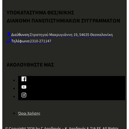
ΥΠΟΚΑΤΑΣΤΗΜΑ ΘΕΣ/ΝΙΚΗΣ
ΔΙΑΝΟΜΗ ΠΑΝΕΠΙΣΤΗΜΙΑΚΩΝ ΣΥΓΓΡΑΜΜΑΤΩΝ
Διεύθυνση:
Στρατηγού Μακρυγιάννη 19, 54635 Θεσσαλονίκη
Τηλέφωνο:
2310-271147
ΑΚΟΛΟΥΘΗΣΤΕ ΜΑΣ
Όροι Χρήσης
© Copyright 2026 by Γ. Δαρδανός – Κ. Δαρδανός & ΣΙΑ ΕΕ. All Rights