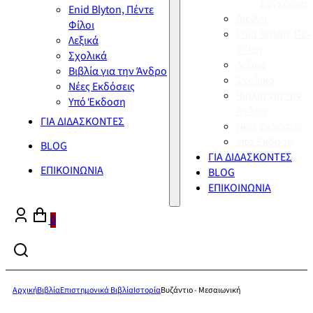
Σύγχρονη
Enid Blyton, Πέντε
Διεθνή
Φίλοι
Enid Blyton, Πέν
Λεξικά
Φίλοι
Σχολικά
Λεξικά
Βιβλία για την Άνδρο
Σχολικά
Νέες Εκδόσεις
Βιβλία για την
Υπό Έκδοση
Άνδρο
ΓΙΑ ΔΙΔΑΣΚΟΝΤΕΣ
Νέες Εκδόσεις
Υπό Έκδοση
BLOG
ΓΙΑ ΔΙΔΑΣΚΟΝΤΕΣ
ΕΠΙΚΟΙΝΩΝΙΑ
BLOG
ΕΠΙΚΟΙΝΩΝΙΑ
0
Αρχική
Βιβλία
Επιστημονικά Βιβλία
Ιστορία
Βυζάντιο - Μεσαιωνική