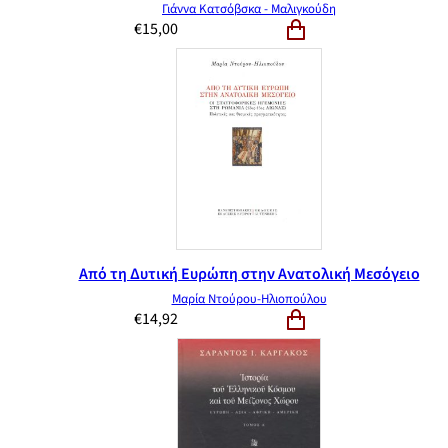
Γιάννα Κατσόβσκα - Μαλιγκούδη
€
15,00
Από τη Δυτική Ευρώπη στην Ανατολική Μεσόγειο
Μαρία Ντούρου-Ηλιοπούλου
€
14,92