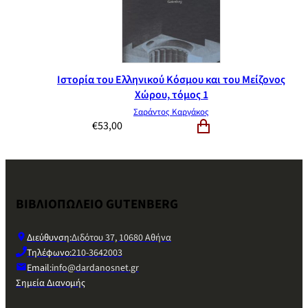
Ιστορία του Ελληνικού Κόσμου και του Μείζονος
Χώρου, τόμος 1
Σαράντος Καργάκος
€
53,00
ΒΙΒΛΙΟΠΩΛΕΙΟ GUTENBERG
Διεύθυνση:
Διδότου 37, 10680 Αθήνα
Τηλέφωνο:
210-3642003
Email:
info@dardanosnet.gr
Σημεία Διανομής