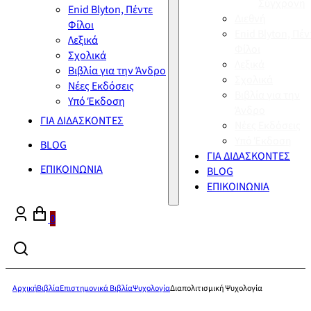
Σύγχρονη
Enid Blyton, Πέντε
Διεθνή
Φίλοι
Enid Blyton, Πέν
Λεξικά
Φίλοι
Σχολικά
Λεξικά
Βιβλία για την Άνδρο
Σχολικά
Νέες Εκδόσεις
Βιβλία για την
Υπό Έκδοση
Άνδρο
ΓΙΑ ΔΙΔΑΣΚΟΝΤΕΣ
Νέες Εκδόσεις
Υπό Έκδοση
BLOG
ΓΙΑ ΔΙΔΑΣΚΟΝΤΕΣ
ΕΠΙΚΟΙΝΩΝΙΑ
BLOG
ΕΠΙΚΟΙΝΩΝΙΑ
0
Αρχική
Βιβλία
Επιστημονικά Βιβλία
Ψυχολογία
Διαπολιτισμική Ψυχολογία