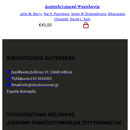
Διαπολιτισμική Ψυχολογία
John W. Berry
,
Ype H. Poortinga
,
Seger M. Breugelmans
,
Athanasios
Chasiotis
,
David L. Sam
€
45,00
ΒΙΒΛΙΟΠΩΛΕΙΟ GUTENBERG
Διεύθυνση:
Διδότου 37, 10680 Αθήνα
Τηλέφωνο:
210-3642003
Email:
info@dardanosnet.gr
Σημεία Διανομής
ΥΠΟΚΑΤΑΣΤΗΜΑ ΘΕΣ/ΝΙΚΗΣ
ΔΙΑΝΟΜΗ ΠΑΝΕΠΙΣΤΗΜΙΑΚΩΝ ΣΥΓΓΡΑΜΜΑΤΩΝ