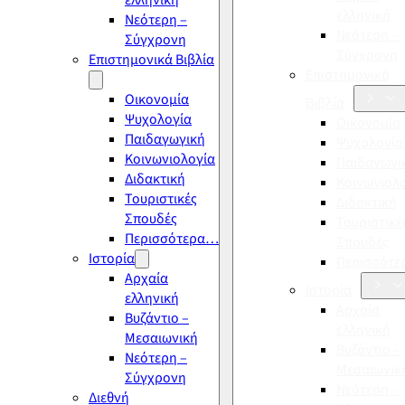
ελληνική
ελληνική
Νεότερη –
Νεότερη –
Σύγχρονη
Σύγχρονη
Επιστημονικά Βιβλία
Επιστημονικά
Οικονομία
Βιβλία
Ψυχολογία
Οικονομία
Παιδαγωγική
Ψυχολογία
Κοινωνιολογία
Παιδαγωγι
Διδακτική
Κοινωνιολ
Τουριστικές
Διδακτική
Σπουδές
Τουριστικέ
Περισσότερα…
Σπουδές
Ιστορία
Περισσότ
Αρχαία
Ιστορία
ελληνική
Αρχαία
Βυζάντιο –
ελληνική
Μεσαιωνική
Βυζάντιο –
Νεότερη –
Μεσαιωνικ
Σύγχρονη
Νεότερη –
Διεθνή