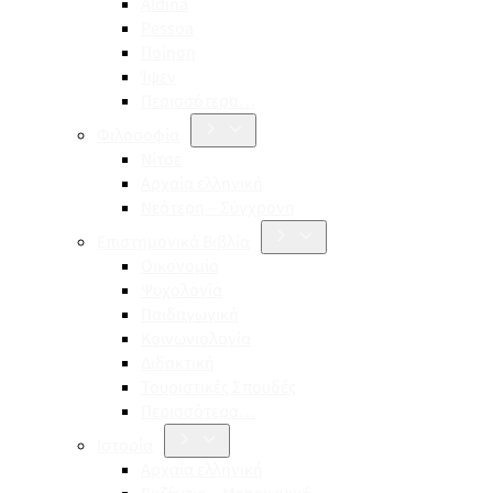
Aldina
Pessoa
Ποίηση
Ίψεν
Περισσότερα…
Φιλοσοφία
Νίτσε
Αρχαία ελληνική
Νεότερη – Σύγχρονη
Επιστημονικά Βιβλία
Οικονομία
Ψυχολογία
Παιδαγωγική
Κοινωνιολογία
Διδακτική
Τουριστικές Σπουδές
Περισσότερα…
Ιστορία
Αρχαία ελληνική