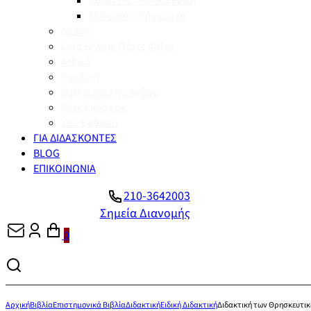
Βυζάντιο – Μεσαιωνική
Νεότερη – Σύγχρονη
Διεθνή
Enid Blyton, Πέντε Φίλοι
Λεξικά
Σχολικά
Βιβλία για την Άνδρο
Νέες Εκδόσεις
Υπό Έκδοση
ΓΙΑ ΔΙΔΑΣΚΟΝΤΕΣ
BLOG
ΕΠΙΚΟΙΝΩΝΙΑ
210-3642003
Σημεία Διανομής
0
Αρχική
Βιβλία
Επιστημονικά Βιβλία
Διδακτική
Ειδική Διδακτική
Διδακτική των Θρησκευτι