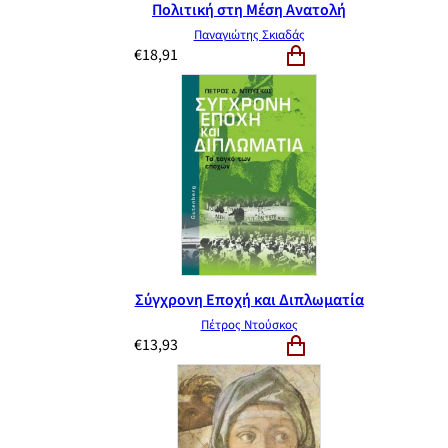
Πολιτική στη Μέση Ανατολή
Παναγιώτης Σκιαδάς
€
18,91
Σύγχρονη Εποχή και Διπλωματία
Πέτρος Ντούσκος
€
13,93