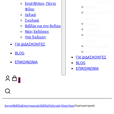
Σύγχρονη
Enid Blyton, Πέντε
Διεθνή
Φίλοι
Enid Blyton, Πέν
Λεξικά
Φίλοι
Σχολικά
Λεξικά
Βιβλία για την Άνδρο
Σχολικά
Νέες Εκδόσεις
Βιβλία για την
Υπό Έκδοση
Άνδρο
ΓΙΑ ΔΙΔΑΣΚΟΝΤΕΣ
Νέες Εκδόσεις
Υπό Έκδοση
BLOG
ΓΙΑ ΔΙΔΑΣΚΟΝΤΕΣ
ΕΠΙΚΟΙΝΩΝΙΑ
BLOG
ΕΠΙΚΟΙΝΩΝΙΑ
0
Αρχική
Βιβλία
Επιστημονικά Βιβλία
Πολιτικές Επιστήμες
Γεωστρατηγική