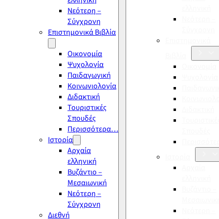
ελληνική
ελληνική
Νεότερη –
Νεότερη –
Σύγχρονη
Σύγχρονη
Επιστημονικά Βιβλία
Επιστημονικά
Οικονομία
Βιβλία
Ψυχολογία
Οικονομία
Παιδαγωγική
Ψυχολογία
Κοινωνιολογία
Παιδαγωγι
Διδακτική
Κοινωνιολ
Τουριστικές
Διδακτική
Σπουδές
Τουριστικέ
Περισσότερα…
Σπουδές
Ιστορία
Περισσότ
Αρχαία
Ιστορία
ελληνική
Αρχαία
Βυζάντιο –
ελληνική
Μεσαιωνική
Βυζάντιο –
Νεότερη –
Μεσαιωνικ
Σύγχρονη
Νεότερη –
Διεθνή