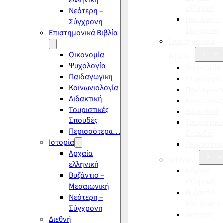
ελληνική
ελληνική
Νεότερη –
Νεότερη –
Σύγχρονη
Σύγχρονη
Επιστημονικά Βιβλία
Επιστημονικά
Οικονομία
Βιβλία
Ψυχολογία
Οικονομία
Παιδαγωγική
Ψυχολογία
Κοινωνιολογία
Παιδαγωγι
Διδακτική
Κοινωνιολ
Τουριστικές
Διδακτική
Σπουδές
Τουριστικέ
Περισσότερα…
Σπουδές
Ιστορία
Περισσότ
Αρχαία
Ιστορία
ελληνική
Αρχαία
Βυζάντιο –
ελληνική
Μεσαιωνική
Βυζάντιο –
Νεότερη –
Μεσαιωνικ
Σύγχρονη
Νεότερη –
Διεθνή