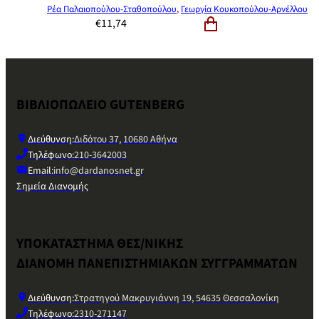
Ρέα Παλαιοπούλου-Σταθοπούλου
,
Γεωργία Κουκοπούλου-Αρνέλλου
€
11,74
ΒΙΒΛΙΟΠΩΛΕΙΟ GUTENBERG
Διεύθυνση:
Διδότου 37, 10680 Αθήνα
Τηλέφωνο:
210-3642003
Email:
info@dardanosnet.gr
Σημεία Διανομής
ΥΠΟΚΑΤΑΣΤΗΜΑ ΘΕΣ/ΝΙΚΗΣ
ΔΙΑΝΟΜΗ ΠΑΝΕΠΙΣΤΗΜΙΑΚΩΝ ΣΥΓΓΡΑΜΜΑΤΩΝ
Διεύθυνση:
Στρατηγού Μακρυγιάννη 19, 54635 Θεσσαλονίκη
Τηλέφωνο:
2310-271147