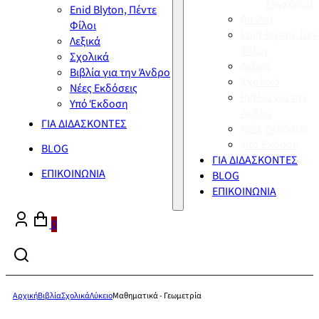
Σύγχρονη
Enid Blyton, Πέντε
Διεθνή
Φίλοι
Enid Blyton, Πέν
Λεξικά
Φίλοι
Σχολικά
Λεξικά
Βιβλία για την Άνδρο
Σχολικά
Νέες Εκδόσεις
Βιβλία για την
Υπό Έκδοση
Άνδρο
ΓΙΑ ΔΙΔΑΣΚΟΝΤΕΣ
Νέες Εκδόσεις
Υπό Έκδοση
BLOG
ΓΙΑ ΔΙΔΑΣΚΟΝΤΕΣ
ΕΠΙΚΟΙΝΩΝΙΑ
BLOG
ΕΠΙΚΟΙΝΩΝΙΑ
0
Αρχική
Βιβλία
Σχολικά
Λύκειο
Μαθηματικά - Γεωμετρία