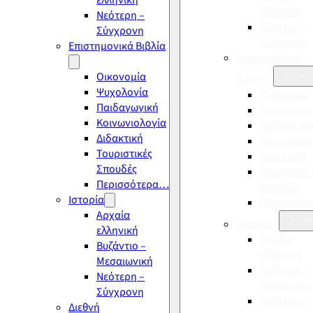
ελληνική
ελληνική
Νεότερη –
Νεότερη –
Σύγχρονη
Σύγχρονη
Επιστημονικά Βιβλία
Επιστημονικά
Οικονομία
Βιβλία
Ψυχολογία
Οικονομία
Παιδαγωγική
Ψυχολογία
Κοινωνιολογία
Παιδαγωγι
Διδακτική
Κοινωνιολ
Τουριστικές
Διδακτική
Σπουδές
Τουριστικέ
Περισσότερα…
Σπουδές
Ιστορία
Περισσότ
Αρχαία
Ιστορία
ελληνική
Αρχαία
Βυζάντιο –
ελληνική
Μεσαιωνική
Βυζάντιο –
Νεότερη –
Μεσαιωνικ
Σύγχρονη
Νεότερη –
Διεθνή