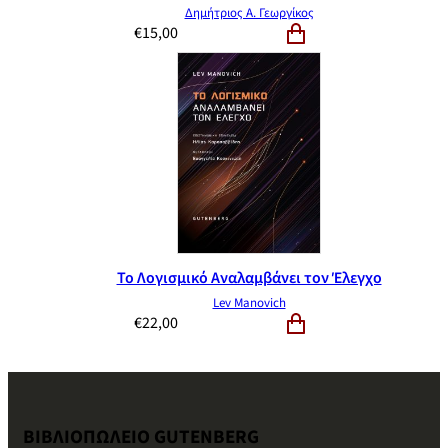
Δημήτριος Α. Γεωργίκος
€
15,00
Το Λογισμικό Αναλαμβάνει τον Έλεγχο
Lev Manovich
€
22,00
ΒΙΒΛΙΟΠΩΛΕΙΟ GUTENBERG