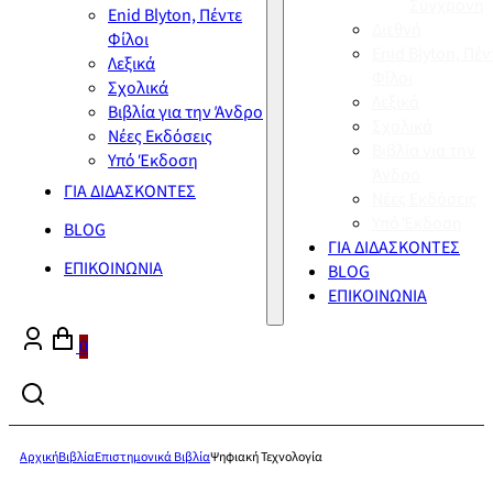
Σύγχρονη
Enid Blyton, Πέντε
Διεθνή
Φίλοι
Enid Blyton, Πέν
Λεξικά
Φίλοι
Σχολικά
Λεξικά
Βιβλία για την Άνδρο
Σχολικά
Νέες Εκδόσεις
Βιβλία για την
Υπό Έκδοση
Άνδρο
ΓΙΑ ΔΙΔΑΣΚΟΝΤΕΣ
Νέες Εκδόσεις
Υπό Έκδοση
BLOG
ΓΙΑ ΔΙΔΑΣΚΟΝΤΕΣ
ΕΠΙΚΟΙΝΩΝΙΑ
BLOG
ΕΠΙΚΟΙΝΩΝΙΑ
0
Αρχική
Βιβλία
Επιστημονικά Βιβλία
Ψηφιακή Τεχνολογία