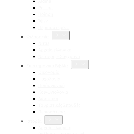
Aldina
Pessoa
Ποίηση
Ίψεν
Περισσότερα…
Φιλοσοφία
Νίτσε
Αρχαία ελληνική
Νεότερη – Σύγχρονη
Επιστημονικά Βιβλία
Οικονομία
Ψυχολογία
Παιδαγωγική
Κοινωνιολογία
Διδακτική
Τουριστικές Σπουδές
Περισσότερα…
Ιστορία
Αρχαία ελληνική