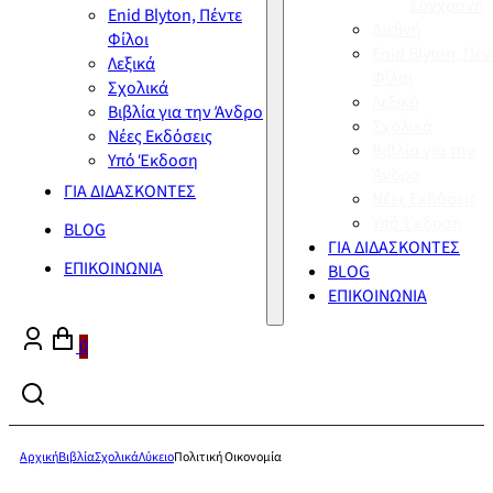
Σύγχρονη
Enid Blyton, Πέντε
Διεθνή
Φίλοι
Enid Blyton, Πέν
Λεξικά
Φίλοι
Σχολικά
Λεξικά
Βιβλία για την Άνδρο
Σχολικά
Νέες Εκδόσεις
Βιβλία για την
Υπό Έκδοση
Άνδρο
ΓΙΑ ΔΙΔΑΣΚΟΝΤΕΣ
Νέες Εκδόσεις
Υπό Έκδοση
BLOG
ΓΙΑ ΔΙΔΑΣΚΟΝΤΕΣ
ΕΠΙΚΟΙΝΩΝΙΑ
BLOG
ΕΠΙΚΟΙΝΩΝΙΑ
0
Αρχική
Βιβλία
Σχολικά
Λύκειο
Πολιτική Οικονομία