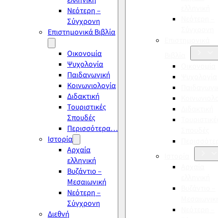
ελληνική
ελληνική
Νεότερη –
Νεότερη –
Σύγχρονη
Σύγχρονη
Επιστημονικά Βιβλία
Επιστημονικά
Οικονομία
Βιβλία
Ψυχολογία
Οικονομία
Παιδαγωγική
Ψυχολογία
Κοινωνιολογία
Παιδαγωγι
Διδακτική
Κοινωνιολ
Τουριστικές
Διδακτική
Σπουδές
Τουριστικέ
Περισσότερα…
Σπουδές
Ιστορία
Περισσότ
Αρχαία
Ιστορία
ελληνική
Αρχαία
Βυζάντιο –
ελληνική
Μεσαιωνική
Βυζάντιο –
Νεότερη –
Μεσαιωνικ
Σύγχρονη
Νεότερη –
Διεθνή