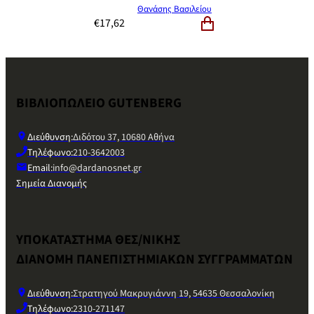
Θανάσης Βασιλείου
€
17,62
ΒΙΒΛΙΟΠΩΛΕΙΟ GUTENBERG
Διεύθυνση:
Διδότου 37, 10680 Αθήνα
Τηλέφωνο:
210-3642003
Email:
info@dardanosnet.gr
Σημεία Διανομής
ΥΠΟΚΑΤΑΣΤΗΜΑ ΘΕΣ/ΝΙΚΗΣ
ΔΙΑΝΟΜΗ ΠΑΝΕΠΙΣΤΗΜΙΑΚΩΝ ΣΥΓΓΡΑΜΜΑΤΩΝ
Διεύθυνση:
Στρατηγού Μακρυγιάννη 19, 54635 Θεσσαλονίκη
Τηλέφωνο:
2310-271147