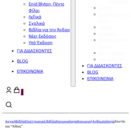
Σύγχρονη
Enid Blyton, Πέντε
Διεθνή
Φίλοι
Enid Blyton, Πέν
Λεξικά
Φίλοι
Σχολικά
Λεξικά
Βιβλία για την Άνδρο
Σχολικά
Νέες Εκδόσεις
Βιβλία για την
Υπό Έκδοση
Άνδρο
ΓΙΑ ΔΙΔΑΣΚΟΝΤΕΣ
Νέες Εκδόσεις
Υπό Έκδοση
BLOG
ΓΙΑ ΔΙΔΑΣΚΟΝΤΕΣ
ΕΠΙΚΟΙΝΩΝΙΑ
BLOG
ΕΠΙΚΟΙΝΩΝΙΑ
0
Αρχική
Βιβλία
Επιστημονικά Βιβλία
Κοινωνιολογία
Κοινωνική Ανθρωπολογία
Εαυτός
και “‘Αλλος”