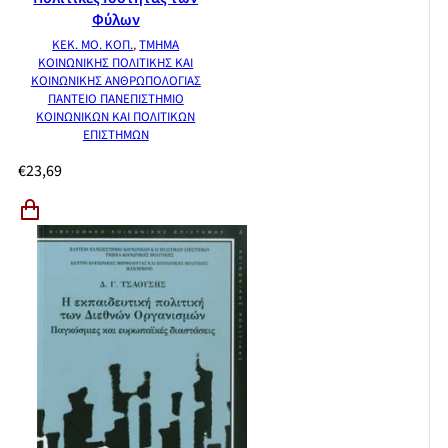
Θεωρία και πρακτική στην αναπαραγωγή της δυτικής
Φύλων
πολιτισμικής ταυτότητας, Β.Α.
ΚΕΚ. ΜΟ. ΚΟΠ.
,
ΤΜΗΜΑ
Οι συγγραφείς του τόμου
ΚΟΙΝΩΝΙΚΗΣ ΠΟΛΙΤΙΚΗΣ ΚΑΙ
ΚΟΙΝΩΝΙΚΗΣ ΑΝΘΡΩΠΟΛΟΓΙΑΣ
Ευρετήριο κυρίων ονομάτων
ΠΑΝΤΕΙΟ ΠΑΝΕΠΙΣΤΗΜΙΟ
Ευρετήριο όρων
ΚΟΙΝΩΝΙΚΩΝ ΚΑΙ ΠΟΛΙΤΙΚΩΝ
ΕΠΙΣΤΗΜΩΝ
€
23,69