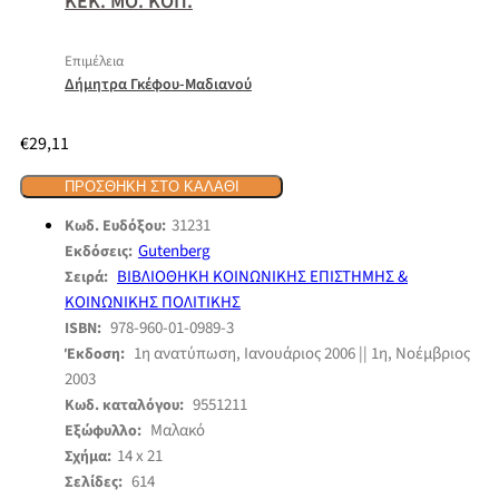
ΚΕΚ. ΜΟ. ΚΟΠ.
Επιμέλεια
Δήμητρα Γκέφου-Μαδιανού
€
29,11
ΠΡΟΣΘΉΚΗ ΣΤΟ ΚΑΛΆΘΙ
31231
Κωδ. Ευδόξου:
Gutenberg
Εκδόσεις:
ΒΙΒΛΙΟΘΗΚΗ ΚΟΙΝΩΝΙΚΗΣ ΕΠΙΣΤΗΜΗΣ &
Σειρά:
ΚΟΙΝΩΝΙΚΗΣ ΠΟΛΙΤΙΚΗΣ
978-960-01-0989-3
ISBN:
1η ανατύπωση, Ιανουάριος 2006 || 1η, Νοέμβριος
Έκδοση:
2003
9551211
Κωδ. καταλόγου:
Μαλακό
Εξώφυλλο:
14 x 21
Σχήμα:
614
Σελίδες: