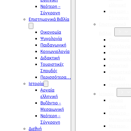
ελληνική
ελληνική
Νεότερη –
Νεότερη –
Σύγχρονη
Σύγχρονη
Επιστημονικά Βιβλία
Επιστημονικά
Οικονομία
Βιβλία
Ψυχολογία
Οικονομία
Παιδαγωγική
Ψυχολογία
Κοινωνιολογία
Παιδαγωγι
Διδακτική
Κοινωνιολ
Τουριστικές
Διδακτική
Σπουδές
Τουριστικέ
Περισσότερα…
Σπουδές
Ιστορία
Περισσότ
Αρχαία
Ιστορία
ελληνική
Αρχαία
Βυζάντιο –
ελληνική
Μεσαιωνική
Βυζάντιο –
Νεότερη –
Μεσαιωνικ
Σύγχρονη
Νεότερη –
Διεθνή