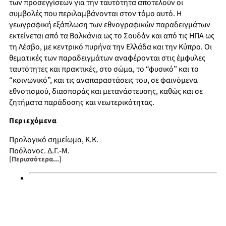
των προσεγγίσεων για την ταυτότητα αποτελούν οι
συμβολές που περιλαμβάνονται στον τόμο αυτό. Η
γεωγραφική εξάπλωση των εθνογραφικών παραδειγμάτων
εκτείνεται από τα Βαλκάνια ως το Σουδάν και από τις ΗΠΑ ως
τη Λέσβο, με κεντρικό πυρήνα την Ελλάδα και την Κύπρο. Οι
θεματικές των παραδειγμάτων αναφέρονται στις έμφυλες
ταυτότητες και πρακτικές, στο σώμα, το “φυσικό” και το
“κοινωνικό”, και τις αναπαραστάσεις του, σε φαινόμενα
εθνοτισμού, διασποράς και μετανάστευσης, καθώς και σε
ζητήματα παράδοσης και νεωτερικότητας.
Περιεχόμενα
Προλογικό σημείωμα, Κ.Κ.
Πρόλογος, Δ.Γ.-Μ.
[Περισσότερα...]
Εννοιολογήσεις του εαυτού και του "άλλου"¨: ζητήματα
ταυτότητας στη σύγχρονη ανθρωπολογική θεωρία, Δ.Γ.-Μ.
Στο πρόσωπο του άντρα μου εμένα βλέπουν: το "δημόσιο"
και το "ιδιωτικό" ως τόποι κατασκευής της έμφυλης
ταυτότητας, Δ.Γ.-Μ.
Έμφυλη τάξη και αταξία: "φυσικός" ανδρισμός και άσκηση