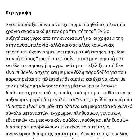
Περιγραφή
Ένα παράδοξο φαινόμενο έχει παρατηρηθεί τα τελευταία
χρόνια αναφορικά με τον όρο “ταυτότητα”. Ενώ οι
συζητήσεις γύρω από την έννοια αυτή και οι χρήσεις της
στην ανθρωπολογία -αλλά και στις άλλες κοινωνικές
επιστήμες- έχουν σημειώσει πραγματική έκρηξη, την ίδια
στιγμή ο όρος “ταυτότητα” φαίνεται να μην παραπέμπει
εντέλει σε συμπαγή πραγματικότητα. Η εξέλιξη αυτή δεν
είναι πιθανόν άσχετη και με μιαν άλλη παραδοξότητα που
παρατηρείται τις τελευταίες δεκαετίες και έχει να κάνει με
την αμφίδρομη κίνηση: από τη μία πλευρά οι έντονες
διαδικασίες μέσα από τις οποίες ο κόσμος μας καθίσταται με
αυξανόμενη πρόοδο μεγάλος και “ένας”, την ίδια στιγμή που
“διασπασμένα” και μάλιστα ολοένα και μικρότερα κοινωνικά
σύνολα μεταναστών, έγχρωμων πληθυσμών, γυναικών,
εθνοτικών και μειονοτικών ομάδων, καθώς και πληθυσμών
διασποράς, προβάλλουν ως επείγον το αίτημα για
αναγνώριση διακριτής ταυτότητας. Δείγματα της ποικιλίας