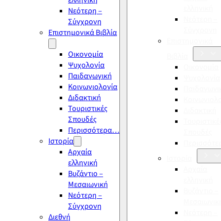
ελληνική
ελληνική
Νεότερη –
Νεότερη –
Σύγχρονη
Σύγχρονη
Επιστημονικά Βιβλία
Επιστημονικά
Οικονομία
Βιβλία
Ψυχολογία
Οικονομία
Παιδαγωγική
Ψυχολογία
Κοινωνιολογία
Παιδαγωγι
Διδακτική
Κοινωνιολ
Τουριστικές
Διδακτική
Σπουδές
Τουριστικέ
Περισσότερα…
Σπουδές
Ιστορία
Περισσότ
Αρχαία
Ιστορία
ελληνική
Αρχαία
Βυζάντιο –
ελληνική
Μεσαιωνική
Βυζάντιο –
Νεότερη –
Μεσαιωνικ
Σύγχρονη
Νεότερη –
Διεθνή