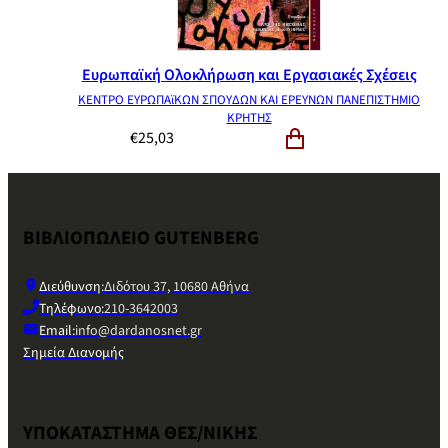
Ευρωπαϊκή Ολοκλήρωση και Εργασιακές Σχέσεις
ΚΕΝΤΡΟ ΕΥΡΩΠΑϊΚΩΝ ΣΠΟΥΔΩΝ ΚΑΙ ΕΡΕΥΝΩΝ ΠΑΝΕΠΙΣΤΗΜΙΟ
ΚΡΗΤΗΣ
€
25,03
ΒΙΒΛΙΟΠΩΛΕΙΟ GUTENBERG
Διεύθυνση:
Διδότου 37, 10680 Αθήνα
Τηλέφωνο:
210-3642003
Email:
info@dardanosnet.gr
Σημεία Διανομής
ΥΠΟΚΑΤΑΣΤΗΜΑ ΘΕΣ/ΝΙΚΗΣ