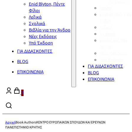
Σύγχρονη
Enid Blyton, Πέντε
Διεθνή
Φίλοι
Enid Blyton, Πέν
Λεξικά
Φίλοι
Σχολικά
Λεξικά
Βιβλία για την Άνδρο
Σχολικά
Νέες Εκδόσεις
Βιβλία για την
Υπό Έκδοση
Άνδρο
ΓΙΑ ΔΙΔΑΣΚΟΝΤΕΣ
Νέες Εκδόσεις
Υπό Έκδοση
BLOG
ΓΙΑ ΔΙΔΑΣΚΟΝΤΕΣ
ΕΠΙΚΟΙΝΩΝΙΑ
BLOG
ΕΠΙΚΟΙΝΩΝΙΑ
0
Αρχική
Book Authors
ΚΕΝΤΡΟ ΕΥΡΩΠΑϊΚΩΝ ΣΠΟΥΔΩΝ ΚΑΙ ΕΡΕΥΝΩΝ
ΠΑΝΕΠΙΣΤΗΜΙΟ ΚΡΗΤΗΣ