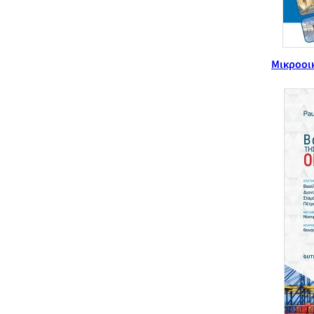
Μικροοικ