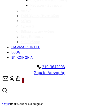
Βυζάντιο – Μεσαιωνική
Νεότερη – Σύγχρονη
Διεθνή
Enid Blyton, Πέντε Φίλοι
Λεξικά
Σχολικά
Βιβλία για την Άνδρο
Νέες Εκδόσεις
Υπό Έκδοση
ΓΙΑ ΔΙΔΑΣΚΟΝΤΕΣ
BLOG
ΕΠΙΚΟΙΝΩΝΙΑ
210-3642003
Σημεία Διανομής
0
Αρχική
Book Authors
Paul Krugman