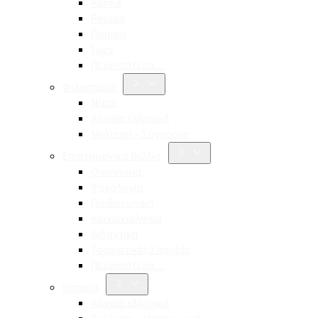
Aldina
Pessoa
Ποίηση
Ίψεν
Περισσότερα…
Φιλοσοφία
Νίτσε
Αρχαία ελληνική
Νεότερη – Σύγχρονη
Επιστημονικά Βιβλία
Οικονομία
Ψυχολογία
Παιδαγωγική
Κοινωνιολογία
Διδακτική
Τουριστικές Σπουδές
Περισσότερα…
Ιστορία
Αρχαία ελληνική