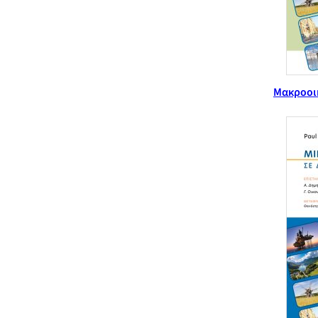
Μακροοικ