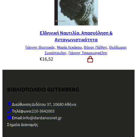
Ελληνική Ναυτιλία, Απασχόληση &
Ανταγωνιστικότητα
Γιάννης Θεοτοκάς
,
Μαρία Λεκάκου
,
Θάνος Πάλλης
,
Θεόδωρος
Συριόπουλος
,
Γιάννης Τσαμουργκέλης
€
16,52
ΒΙΒΛΙΟΠΩΛΕΙΟ GUTENBERG
Διεύθυνση:
Διδότου 37, 10680 Αθήνα
Τηλέφωνο:
210-3642003
Email:
info@dardanosnet.gr
Σημεία Διανομής