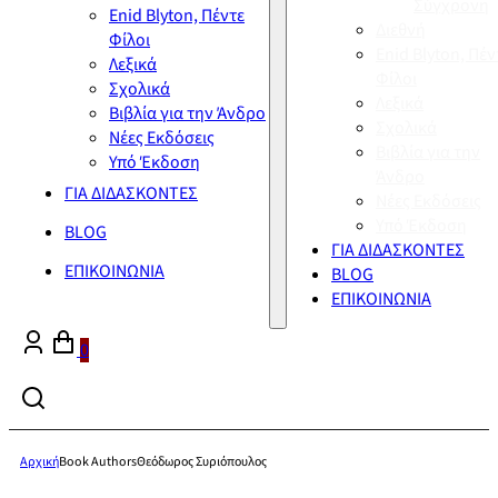
Σύγχρονη
Enid Blyton, Πέντε
Διεθνή
Φίλοι
Enid Blyton, Πέν
Λεξικά
Φίλοι
Σχολικά
Λεξικά
Βιβλία για την Άνδρο
Σχολικά
Νέες Εκδόσεις
Βιβλία για την
Υπό Έκδοση
Άνδρο
ΓΙΑ ΔΙΔΑΣΚΟΝΤΕΣ
Νέες Εκδόσεις
Υπό Έκδοση
BLOG
ΓΙΑ ΔΙΔΑΣΚΟΝΤΕΣ
ΕΠΙΚΟΙΝΩΝΙΑ
BLOG
ΕΠΙΚΟΙΝΩΝΙΑ
0
Αρχική
Book Authors
Θεόδωρος Συριόπουλος