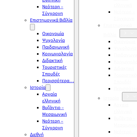
ελληνική
ελληνική
Νεότερη –
Νεότερη –
Σύγχρονη
Σύγχρονη
Επιστημονικά Βιβλία
Επιστημονικά
Οικονομία
Βιβλία
Ψυχολογία
Οικονομία
Παιδαγωγική
Ψυχολογία
Κοινωνιολογία
Παιδαγωγι
Διδακτική
Κοινωνιολ
Τουριστικές
Διδακτική
Σπουδές
Τουριστικέ
Περισσότερα…
Σπουδές
Ιστορία
Περισσότ
Αρχαία
Ιστορία
ελληνική
Αρχαία
Βυζάντιο –
ελληνική
Μεσαιωνική
Βυζάντιο –
Νεότερη –
Μεσαιωνικ
Σύγχρονη
Νεότερη –
Διεθνή