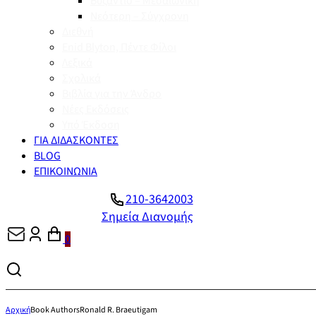
Βυζάντιο – Μεσαιωνική
Νεότερη – Σύγχρονη
Διεθνή
Enid Blyton, Πέντε Φίλοι
Λεξικά
Σχολικά
Βιβλία για την Άνδρο
Νέες Εκδόσεις
Υπό Έκδοση
ΓΙΑ ΔΙΔΑΣΚΟΝΤΕΣ
BLOG
ΕΠΙΚΟΙΝΩΝΙΑ
210-3642003
Σημεία Διανομής
0
Αρχική
Book Authors
Ronald R. Braeutigam