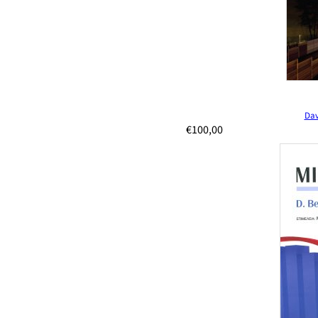
Dav
€
100,00