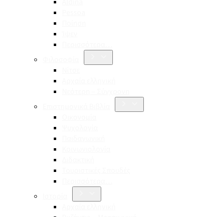
Aldina
Pessoa
Ποίηση
Ίψεν
Περισσότερα…
Φιλοσοφία
Νίτσε
Αρχαία ελληνική
Νεότερη – Σύγχρονη
Επιστημονικά Βιβλία
Οικονομία
Ψυχολογία
Παιδαγωγική
Κοινωνιολογία
Διδακτική
Τουριστικές Σπουδές
Περισσότερα…
Ιστορία
Αρχαία ελληνική