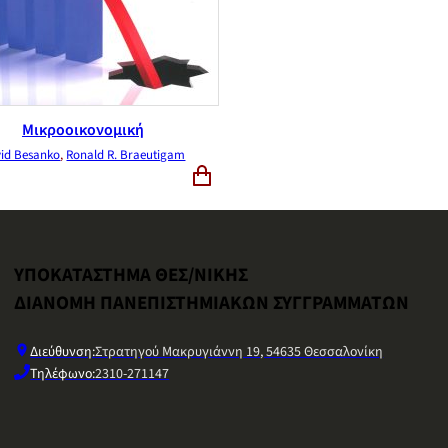
Μικροοικονομική
id Besanko
,
Ronald R. Braeutigam
ΥΠΟΚΑΤΑΣΤΗΜΑ ΘΕΣ/ΝΙΚΗΣ
ΔΙΑΝΟΜΗ ΠΑΝΕΠΙΣΤΗΜΙΑΚΩΝ ΣΥΓΓΡΑΜΜΑΤΩΝ
Διεύθυνση:
Στρατηγού Μακρυγιάννη 19, 54635 Θεσσαλονίκη
Τηλέφωνο:
2310-271147