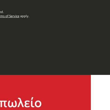
ed.
rms of Service
apply.