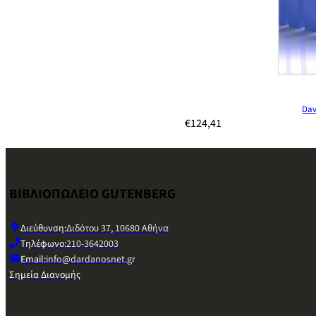
Dav
€
124,41
ΒΙΒΛΙΟΠΩΛΕΙΟ GUTENBERG
Διεύθυνση:
Διδότου 37, 10680 Αθήνα
Τηλέφωνο:
210-3642003
Email:
info@dardanosnet.gr
Σημεία Διανομής