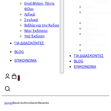
Σύγχρονη
Enid Blyton, Πέντε
Διεθνή
Φίλοι
Enid Blyton, Πέν
Λεξικά
Φίλοι
Σχολικά
Λεξικά
Βιβλία για την Άνδρο
Σχολικά
Νέες Εκδόσεις
Βιβλία για την
Υπό Έκδοση
Άνδρο
ΓΙΑ ΔΙΔΑΣΚΟΝΤΕΣ
Νέες Εκδόσεις
Υπό Έκδοση
BLOG
ΓΙΑ ΔΙΔΑΣΚΟΝΤΕΣ
ΕΠΙΚΟΙΝΩΝΙΑ
BLOG
ΕΠΙΚΟΙΝΩΝΙΑ
0
Αρχική
Book Authors
David Besanko