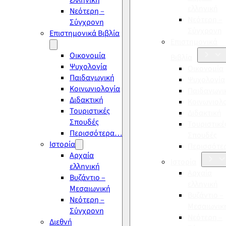
ελληνική
ελληνική
Νεότερη –
Νεότερη –
Σύγχρονη
Σύγχρονη
Επιστημονικά Βιβλία
Επιστημονικά
Οικονομία
Βιβλία
Ψυχολογία
Οικονομία
Παιδαγωγική
Ψυχολογία
Κοινωνιολογία
Παιδαγωγι
Διδακτική
Κοινωνιολ
Τουριστικές
Διδακτική
Σπουδές
Τουριστικέ
Περισσότερα…
Σπουδές
Ιστορία
Περισσότ
Αρχαία
Ιστορία
ελληνική
Αρχαία
Βυζάντιο –
ελληνική
Μεσαιωνική
Βυζάντιο –
Νεότερη –
Μεσαιωνικ
Σύγχρονη
Νεότερη –
Διεθνή