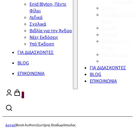
Σύγχρονη
Enid Blyton, Πέντε
Διεθνή
Φίλοι
Enid Blyton, Πέν
Λεξικά
Φίλοι
Σχολικά
Λεξικά
Βιβλία για την Άνδρο
Σχολικά
Νέες Εκδόσεις
Βιβλία για την
Υπό Έκδοση
Άνδρο
ΓΙΑ ΔΙΔΑΣΚΟΝΤΕΣ
Νέες Εκδόσεις
Υπό Έκδοση
BLOG
ΓΙΑ ΔΙΔΑΣΚΟΝΤΕΣ
ΕΠΙΚΟΙΝΩΝΙΑ
BLOG
ΕΠΙΚΟΙΝΩΝΙΑ
0
Αρχική
Book Authors
Σωτήρης Θεοδωρόπουλος