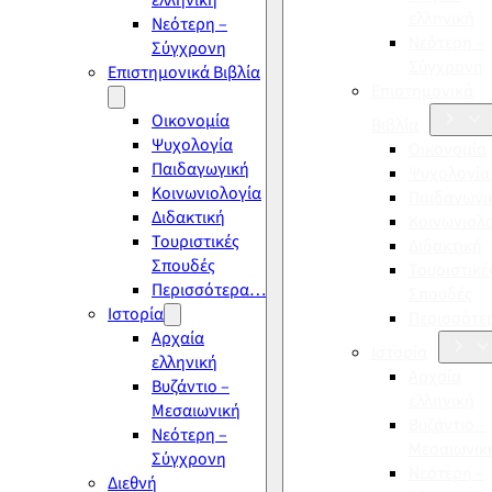
ελληνική
ελληνική
Νεότερη –
Νεότερη –
Σύγχρονη
Σύγχρονη
Επιστημονικά Βιβλία
Επιστημονικά
Οικονομία
Βιβλία
Ψυχολογία
Οικονομία
Παιδαγωγική
Ψυχολογία
Κοινωνιολογία
Παιδαγωγι
Διδακτική
Κοινωνιολ
Τουριστικές
Διδακτική
Σπουδές
Τουριστικέ
Περισσότερα…
Σπουδές
Ιστορία
Περισσότ
Αρχαία
Ιστορία
ελληνική
Αρχαία
Βυζάντιο –
ελληνική
Μεσαιωνική
Βυζάντιο –
Νεότερη –
Μεσαιωνικ
Σύγχρονη
Νεότερη –
Διεθνή