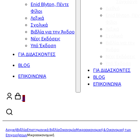
Σύγχρονη
Enid Blyton, Πέντε
Διεθνή
Φίλοι
Enid Blyton, Πέν
Λεξικά
Φίλοι
Σχολικά
Λεξικά
Βιβλία για την Άνδρο
Σχολικά
Νέες Εκδόσεις
Βιβλία για την
Υπό Έκδοση
Άνδρο
ΓΙΑ ΔΙΔΑΣΚΟΝΤΕΣ
Νέες Εκδόσεις
Υπό Έκδοση
BLOG
ΓΙΑ ΔΙΔΑΣΚΟΝΤΕΣ
ΕΠΙΚΟΙΝΩΝΙΑ
BLOG
ΕΠΙΚΟΙΝΩΝΙΑ
0
Αρχική
Βιβλία
Επιστημονικά Βιβλία
Οικονομία
Μικροοικονομική & Οικονομική των
Επιχειρήσεων
Μικροοικονομική