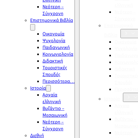
ελληνική
ελληνική
Νεότερη –
Νεότερη –
Σύγχρονη
Σύγχρονη
Επιστημονικά Βιβλία
Επιστημονικά
Οικονομία
Βιβλία
Ψυχολογία
Οικονομία
Παιδαγωγική
Ψυχολογία
Κοινωνιολογία
Παιδαγωγι
Διδακτική
Κοινωνιολ
Τουριστικές
Διδακτική
Σπουδές
Τουριστικέ
Περισσότερα…
Σπουδές
Ιστορία
Περισσότ
Αρχαία
Ιστορία
ελληνική
Αρχαία
Βυζάντιο –
ελληνική
Μεσαιωνική
Βυζάντιο –
Νεότερη –
Μεσαιωνικ
Σύγχρονη
Νεότερη –
Διεθνή