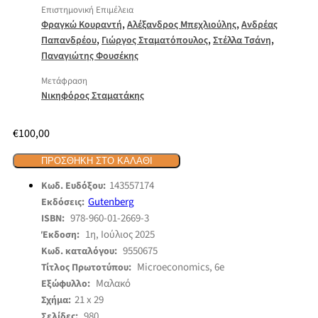
Επιστημονική Επιμέλεια
,
,
Φραγκώ Κουραντή
Αλέξανδρος Μπεχλιούλης
Ανδρέας
,
,
,
Παπανδρέου
Γιώργος Σταματόπουλος
Στέλλα Τσάνη
Παναγιώτης Φουσέκης
Μετάφραση
Νικηφόρος Σταματάκης
€
100,00
ΠΡΟΣΘΉΚΗ ΣΤΟ ΚΑΛΆΘΙ
143557174
Κωδ. Ευδόξου:
Gutenberg
Εκδόσεις:
978-960-01-2669-3
ISBN:
1η, Ιούλιος 2025
Έκδοση:
9550675
Κωδ. καταλόγου:
Microeconomics, 6e
Τίτλος Πρωτοτύπου:
Μαλακό
Εξώφυλλο:
21 x 29
Σχήμα:
980
Σελίδες: