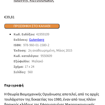
Ιωάννης Κατσουλάκος
€
39,81
ΠΡΟΣΘΉΚΗ ΣΤΟ ΚΑΛΆΘΙ
41959109
Κωδ. Ευδόξου:
Gutenberg
Εκδόσεις:
978-960-01-1580-2
ISBN:
2η αναθεωρημένη, Μάιος 2015
Έκδοση:
9550609
Κωδ. καταλόγου:
Μαλακό
Εξώφυλλο:
17 x 24
Σχήμα:
560
Σελίδες:
Περιγραφή
Η Θεωρία Βιομηχανικής Οργάνωσης αποτελεί, από τις αρχές
τουλάχιστον της δεκαετίας του 1980, έναν από τους πλέον
βασικούς κλάδους της Εφαρμοσμένης Μικροοικονομικής