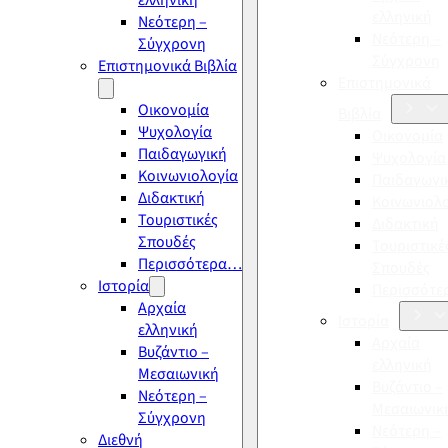
ελληνική
ελληνική
Νεότερη –
Νεότερη –
Σύγχρονη
Σύγχρονη
Επιστημονικά Βιβλία
Επιστημονικά
Οικονομία
Βιβλία
Ψυχολογία
Οικονομία
Παιδαγωγική
Ψυχολογία
Κοινωνιολογία
Παιδαγωγι
Διδακτική
Κοινωνιολ
Τουριστικές
Διδακτική
Σπουδές
Τουριστικέ
Περισσότερα…
Σπουδές
Ιστορία
Περισσότ
Αρχαία
Ιστορία
ελληνική
Αρχαία
Βυζάντιο –
ελληνική
Μεσαιωνική
Βυζάντιο –
Νεότερη –
Μεσαιωνικ
Σύγχρονη
Νεότερη –
Διεθνή