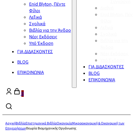
Σύγχρονη
Enid Blyton, Πέντε
Διεθνή
Φίλοι
Enid Blyton, Πέν
Λεξικά
Φίλοι
Σχολικά
Λεξικά
Βιβλία για την Άνδρο
Σχολικά
Νέες Εκδόσεις
Βιβλία για την
Υπό Έκδοση
Άνδρο
ΓΙΑ ΔΙΔΑΣΚΟΝΤΕΣ
Νέες Εκδόσεις
Υπό Έκδοση
BLOG
ΓΙΑ ΔΙΔΑΣΚΟΝΤΕΣ
ΕΠΙΚΟΙΝΩΝΙΑ
BLOG
ΕΠΙΚΟΙΝΩΝΙΑ
0
Αρχική
Βιβλία
Επιστημονικά Βιβλία
Οικονομία
Μικροοικονομική & Οικονομική των
Επιχειρήσεων
Θεωρία Βιομηχανικής Οργάνωσης