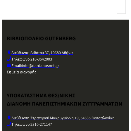
ΒΙΒΛΙΟΠΩΛΕΙΟ GUTENBERG
Διεύθυνση:
Διδότου 37, 10680 Αθήνα
Τηλέφωνο:
210-3642003
Email:
info@dardanosnet.gr
Σημεία Διανομής
ΥΠΟΚΑΤΑΣΤΗΜΑ ΘΕΣ/ΝΙΚΗΣ
ΔΙΑΝΟΜΗ ΠΑΝΕΠΙΣΤΗΜΙΑΚΩΝ ΣΥΓΓΡΑΜΜΑΤΩΝ
Διεύθυνση:
Στρατηγού Μακρυγιάννη 19, 54635 Θεσσαλονίκη
Τηλέφωνο:
2310-271147