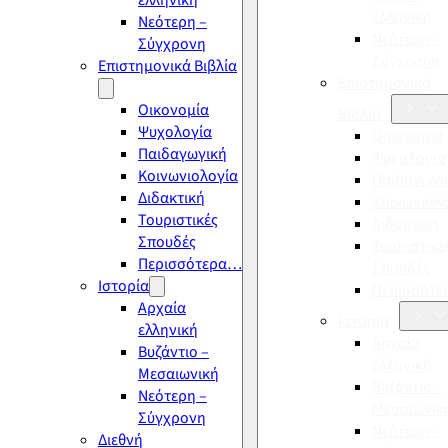
ελληνική
ελληνική
Νεότερη –
Νεότερη –
Σύγχρονη
Σύγχρονη
Επιστημονικά Βιβλία
Επιστημονικά
Οικονομία
Βιβλία
Ψυχολογία
Οικονομία
Παιδαγωγική
Ψυχολογία
Κοινωνιολογία
Παιδαγωγι
Διδακτική
Κοινωνιολ
Τουριστικές
Διδακτική
Σπουδές
Τουριστικέ
Περισσότερα…
Σπουδές
Ιστορία
Περισσότ
Αρχαία
Ιστορία
ελληνική
Αρχαία
Βυζάντιο –
ελληνική
Μεσαιωνική
Βυζάντιο –
Νεότερη –
Μεσαιωνικ
Σύγχρονη
Νεότερη –
Διεθνή