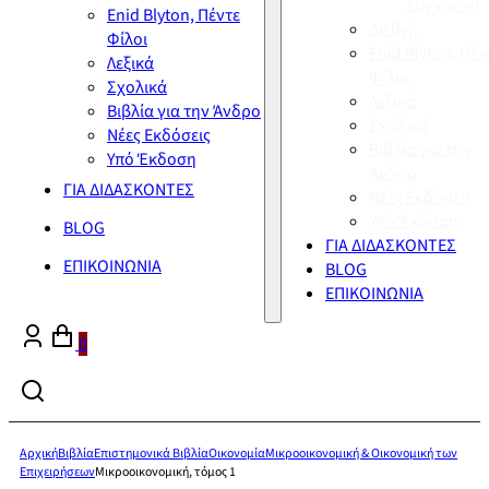
Σύγχρονη
Enid Blyton, Πέντε
Διεθνή
Φίλοι
Enid Blyton, Πέν
Λεξικά
Φίλοι
Σχολικά
Λεξικά
Βιβλία για την Άνδρο
Σχολικά
Νέες Εκδόσεις
Βιβλία για την
Υπό Έκδοση
Άνδρο
ΓΙΑ ΔΙΔΑΣΚΟΝΤΕΣ
Νέες Εκδόσεις
Υπό Έκδοση
BLOG
ΓΙΑ ΔΙΔΑΣΚΟΝΤΕΣ
ΕΠΙΚΟΙΝΩΝΙΑ
BLOG
ΕΠΙΚΟΙΝΩΝΙΑ
0
Αρχική
Βιβλία
Επιστημονικά Βιβλία
Οικονομία
Μικροοικονομική & Οικονομική των
Επιχειρήσεων
Μικροοικονομική, τόμος 1