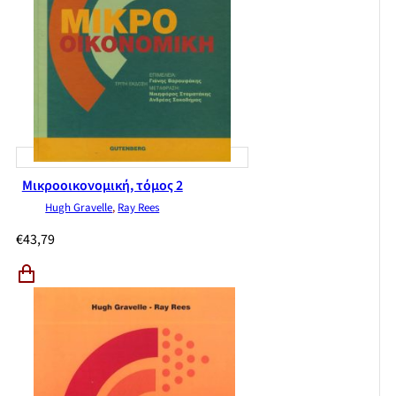
Μικροοικονομική, τόμος 2
Hugh Gravelle
,
Ray Rees
€
43,79