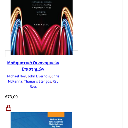
Μαθηματικά Οικονομικών
Επιστημών
Michael Hoy
,
John Livernois
,
Chris
McKenna
,
Thanasis Stengos
,
Ray
Rees
€
73,00