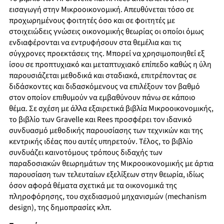
εισαγωγή στην Μικροοικονομική. Απευθύνεται τόσο σε
προχωρημένους φοιτητές όσο και σε φοιτητές με
στοιχειώδεις γνώσεις οικονομικής θεωρίας οι οποίοι όμως
ενδιαφέρονται να εντρυφήσουν στα θεμέλια και τις
σύγχρονες προεκτάσεις της. Μπορεί να χρησιμοποιηθεί εξ
ίσου σε προπτυχιακό και μεταπτυχιακό επίπεδο καθώς η ύλη
παρουσιάζεται μεθοδικά και σταδιακά, επιτρέποντας σε
διδάσκοντες και διδασκόμενους να επιλέξουν τον βαθμό
στον οποίον επιθυμούν να εμβαθύνουν πάνω σε κάποιο
θέμα. Σε σχέση με άλλα εξαιρετικά βιβλία Μικροοικονομικής,
το βιβλίο των Gravelle και Rees προσφέρει τον ιδανικό
συνδυασμό μεθοδικής παρουσίασης των τεχνικών και της
κεντρικής ιδέας που αυτές υπηρετούν. Τέλος, το βιβλίο
συνδυάζει καινοτόμους τρόπους διδαχής των
παραδοσιακών θεωρημάτων της Μικροοικονομικής με άρτια
παρουσίαση των τελευταίων εξελίξεων στην θεωρία, ιδίως
όσον αφορά θέματα σχετικά με τα οικονομικά της
πληροφόρησης, του σχεδιασμού μηχανισμών (mechanism
design), της δημοπρασίες κλπ.