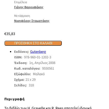
Επιμέλεια
Γιάνης Βαρουφάκης
Μετάφραση
Νικηφόρος Σταματάκης
€
35,83
ΠΡΟΣΘΉΚΗ ΣΤΟ ΚΑΛΆΘΙ
Gutenberg
Εκδόσεις:
978-960-01-1202-3
ISBN:
1η, Απρίλιος 2008
Έκδοση:
9550561
Κωδ. καταλόγου:
Μαλακό
Εξώφυλλο:
21 x 29
Σχήμα:
318
Σελίδες:
Περιγραφή
Το βιβλίο των H. Gravelle και R. Rees αποτελεί ιδανική