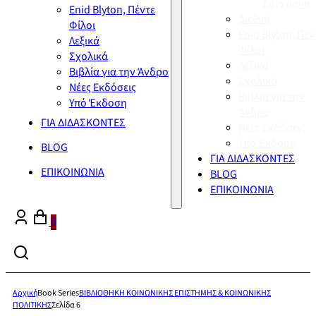
Σύγχρονη
Enid Blyton, Πέντε
Διεθνή
Φίλοι
Enid Blyton, Πέν
Λεξικά
Φίλοι
Σχολικά
Λεξικά
Βιβλία για την Άνδρο
Σχολικά
Νέες Εκδόσεις
Βιβλία για την
Υπό Έκδοση
Άνδρο
ΓΙΑ ΔΙΔΑΣΚΟΝΤΕΣ
Νέες Εκδόσεις
Υπό Έκδοση
BLOG
ΓΙΑ ΔΙΔΑΣΚΟΝΤΕΣ
ΕΠΙΚΟΙΝΩΝΙΑ
BLOG
ΕΠΙΚΟΙΝΩΝΙΑ
0
Αρχική
Book Series
ΒΙΒΛΙΟΘΗΚΗ ΚΟΙΝΩΝΙΚΗΣ ΕΠΙΣΤΗΜΗΣ & ΚΟΙΝΩΝΙΚΗΣ
ΠΟΛΙΤΙΚΗΣ
Σελίδα 6