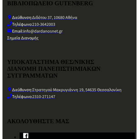
ΒΙΒΛΙΟΠΩΛΕΙΟ GUTENBERG
Διεύθυνση:
Διδότου 37, 10680 Αθήνα
Τηλέφωνο:
210-3642003
Email:
info@dardanosnet.gr
Σημεία Διανομής
ΥΠΟΚΑΤΑΣΤΗΜΑ ΘΕΣ/ΝΙΚΗΣ
ΔΙΑΝΟΜΗ ΠΑΝΕΠΙΣΤΗΜΙΑΚΩΝ
ΣΥΓΓΡΑΜΜΑΤΩΝ
Διεύθυνση:
Στρατηγού Μακρυγιάννη 19, 54635 Θεσσαλονίκη
Τηλέφωνο:
2310-271147
ΑΚΟΛΟΥΘΗΣΤΕ ΜΑΣ