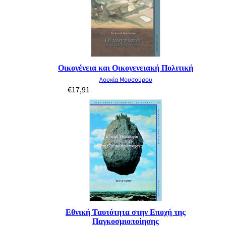
Οικογένεια και Οικογενειακή Πολιτική
Λουκία Μουσούρου
€
17,91
Εθνική Ταυτότητα στην Εποχή της
Παγκοσμιοποίησης