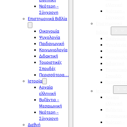
ελληνική
ελληνική
Νεότερη –
Νεότερη –
Σύγχρονη
Σύγχρονη
Επιστημονικά Βιβλία
Επιστημονικά
Οικονομία
Βιβλία
Ψυχολογία
Οικονομία
Παιδαγωγική
Ψυχολογία
Κοινωνιολογία
Παιδαγωγι
Διδακτική
Κοινωνιολ
Τουριστικές
Διδακτική
Σπουδές
Τουριστικέ
Περισσότερα…
Σπουδές
Ιστορία
Περισσότ
Αρχαία
Ιστορία
ελληνική
Αρχαία
Βυζάντιο –
ελληνική
Μεσαιωνική
Βυζάντιο –
Νεότερη –
Μεσαιωνικ
Σύγχρονη
Νεότερη –
Διεθνή