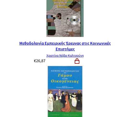
Μεθοδολογία Εμπειρικής Έρευνας στις Κοινωνικές
Επιστήμες
Χριστίνα Νόβα-Καλτσούνη
€
26,87