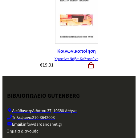
Κοινωνικοποίηση
Χριστίνα Νόβα-Καλτσούνη
€
19,91
ΒΙΒΛΙΟΠΩΛΕΙΟ GUTENBERG
Διεύθυνση:
Διδότου 37, 10680 Αθήνα
Τηλέφωνο:
210-3642003
Email:
info@dardanosnet.gr
Σημεία Διανομής