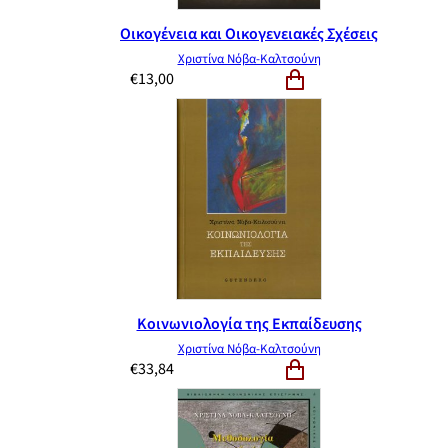
Οικογένεια και Οικογενειακές Σχέσεις
Χριστίνα Νόβα-Καλτσούνη
€
13,00
Κοινωνιολογία της Εκπαίδευσης
Χριστίνα Νόβα-Καλτσούνη
€
33,84