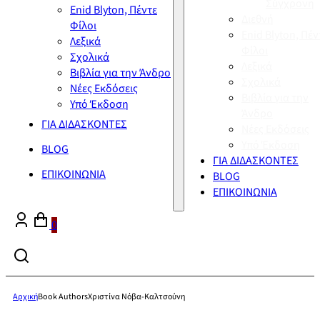
Σύγχρονη
Enid Blyton, Πέντε
Διεθνή
Φίλοι
Enid Blyton, Πέν
Λεξικά
Φίλοι
Σχολικά
Λεξικά
Βιβλία για την Άνδρο
Σχολικά
Νέες Εκδόσεις
Βιβλία για την
Υπό Έκδοση
Άνδρο
ΓΙΑ ΔΙΔΑΣΚΟΝΤΕΣ
Νέες Εκδόσεις
Υπό Έκδοση
BLOG
ΓΙΑ ΔΙΔΑΣΚΟΝΤΕΣ
ΕΠΙΚΟΙΝΩΝΙΑ
BLOG
ΕΠΙΚΟΙΝΩΝΙΑ
0
Αρχική
Book Authors
Χριστίνα Νόβα-Καλτσούνη