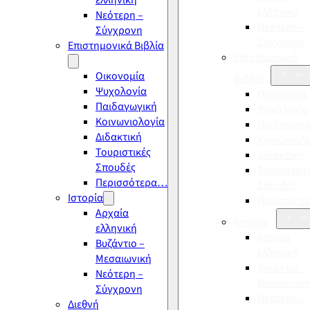
ελληνική
ελληνική
Νεότερη –
Νεότερη –
Σύγχρονη
Σύγχρονη
Επιστημονικά Βιβλία
Επιστημονικά
Οικονομία
Βιβλία
Ψυχολογία
Οικονομία
Παιδαγωγική
Ψυχολογία
Κοινωνιολογία
Παιδαγωγι
Διδακτική
Κοινωνιολ
Τουριστικές
Διδακτική
Σπουδές
Τουριστικέ
Περισσότερα…
Σπουδές
Ιστορία
Περισσότ
Αρχαία
Ιστορία
ελληνική
Αρχαία
Βυζάντιο –
ελληνική
Μεσαιωνική
Βυζάντιο –
Νεότερη –
Μεσαιωνικ
Σύγχρονη
Νεότερη –
Διεθνή