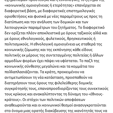
«κοινωνικής ομοιογένειας ή ετερότητας» επανέρχεται σε
διαφορετική βάση, με διαφορετικές επιστημολογικές
οριοθετήσεις και φυσικά με νέες παραμέτρους ως προς τη
διατύπωση και την ανάλυση των δομικών και των
λειτουργικών παραμέτρων του ζητήματος. Το διαφορετικό
δεν ορίζεται πλέον αποκλειστικά με όρους ταξικούς αλλά και
με όρους εθνολογικούς, φυλετικούς, θρησκευτικούς ή
πολιτισμικούς. Η εθνολογική ομοιογένεια ως σταθερά της
κοινωνικής ζύμωσης και της εκπόνησης κάθε είδους
πολιτικής εκ μέρους της συντεταγμένης πολιτείας ή άλλων
αρμοδίων φορέων έχει πάψει να υφίσταται. Το παζλ της
κοινωνικής σύνθεσης μεγαλώνει και τα κομμάτια του
πολλαπλασιάζονται. Τα κράτη, προκειμένου να
αντιμετωπίσουν τη νέα κατάσταση, προσπαθούν να
διατηρήσουν τους όρους της φιλελεύθερης δομικής
συγκρότησής τους, επαναπροσδιορίζοντας τους συνεκτικούς
τους κρίκους και ανακαλύπτοντας τη δύναμη του «έθνους-
κράτους». Οι στόχοι των πολιτικών αποφάσεων
αναθεωρούνται και οι κοινωνικοί θεσμοί ανασυγκροτούνται
στο όνομα μιας ορατής διακύβευσης της ικανότητάς τους να