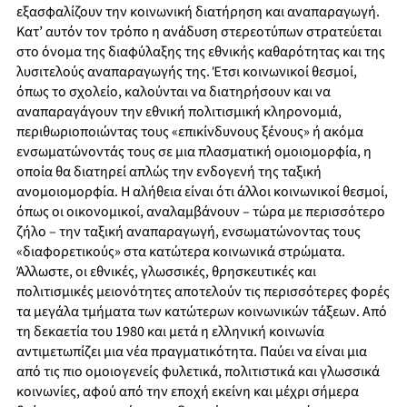
εξασφαλίζουν την κοινωνική διατήρηση και αναπαραγωγή.
Κατ’ αυτόν τον τρόπο η ανάδυση στερεοτύπων στρατεύεται
στο όνομα της διαφύλαξης της εθνικής καθαρότητας και της
λυσιτελούς αναπαραγωγής της. Έτσι κοινωνικοί θεσμοί,
όπως το σχολείο, καλούνται να διατηρήσουν και να
αναπαραγάγουν την εθνική πολιτισμική κληρονομιά,
περιθωριοποιώντας τους «επικίνδυνους ξένους» ή ακόμα
ενσωματώνοντάς τους σε μια πλασματική ομοιομορφία, η
οποία θα διατηρεί απλώς την ενδογενή της ταξική
ανομοιομορφία. Η αλήθεια είναι ότι άλλοι κοινωνικοί θεσμοί,
όπως οι οικονομικοί, αναλαμβάνουν – τώρα με περισσότερο
ζήλο – την ταξική αναπαραγωγή, ενσωματώνοντας τους
«διαφορετικούς» στα κατώτερα κοινωνικά στρώματα.
Άλλωστε, οι εθνικές, γλωσσικές, θρησκευτικές και
πολιτισμικές μειονότητες αποτελούν τις περισσότερες φορές
τα μεγάλα τμήματα των κατώτερων κοινωνικών τάξεων. Από
τη δεκαετία του 1980 και μετά η ελληνική κοινωνία
αντιμετωπίζει μια νέα πραγματικότητα. Παύει να είναι μια
από τις πιο ομοιογενείς φυλετικά, πολιτιστικά και γλωσσικά
κοινωνίες, αφού από την εποχή εκείνη και μέχρι σήμερα