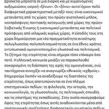
βρίσκεται μπροστά σε μια διαρκή και με κυμαινόμενες
αυξομειώσεις εισροή «ξένων». Οι «ξένοι» αυτοί έχουν πολύ
διαφορετικά χαρακτηριστικά μεταξύ τους: είναι οικονομικοί
μετανάστες από τις χώρες του πρώην ανατολικού μπλοκ,
νεοπρόσφυγες ποντιακής καταγωγής από χώρες της πρώην
Σοβιετικής Ένωσης ή οικονομικοί μετανάστες και πολιτικοί
πρόσφυγες από ισλαμικές κυρίως χώρες. Η είσοδός τους στη
χώρα δημιούργησε μια νέα πραγματικότητα ανισότιμης
πολυγλωσσίας-πολυπολιτισμικότητας σε ένα έθνος-κράτος
εντυπωσιακά ομογενοποιημένο γλωσσικά και πολιτισμικά.
Το ζήτημα της ετερότητας είναι σήμερα τόσο επίκαιρο όσο
ποτέ. Η ελληνική κοινωνία μοιάζει να παρακολουθεί
σοκαρισμένη τη διάσπαση της ιερής της ομοιογένειας, ενώ
ταυτόχρονα συνεχίζει να αναγνωρίζει εθνικούς «εχθρούς».
Επιχειρούμε λοιπόν να αναδείξουμε τις διαστάσεις της
ετερότητας, όπως αποτυπώνονται σε ένα πλέγμα
επιστημονικών πεδίων: τη φιλολογία, την ιστορία, την
κοινωνιολογία, τη γλωσσολογία, τις πολιτισμικές σπουδές
και τις επιστήμες της εκπαίδευσης. Στην ουσία σκιαγραφούμε
όψεις της ετερότητας όπως αυτές αναδεικνύονται μέσα από
επιστημονικές αναζητήσεις διαφορετικών γνωστικών πεδίων