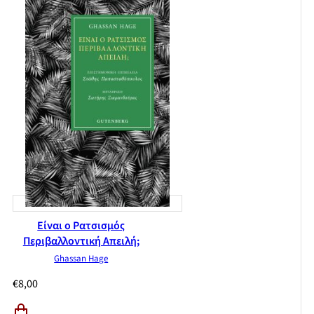
Είναι ο Ρατσισμός
Περιβαλλοντική Απειλή;
Ghassan Hage
€
8,00