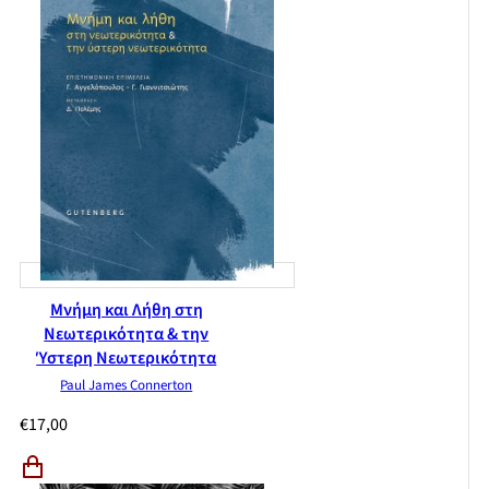
Απόψεις` των εκπαιδευτικών της Α΄βάθμιας εκπαίδευσης
Διαπολιτισμική ετοιμότητα και διαπολιτισμική ικανότητα:
Νέες διαστάσεις στην εκπαίδευση των εκπαιδευτικών
Μνήμη και Λήθη στη
Νεωτερικότητα & την
Ύστερη Νεωτερικότητα
Paul James Connerton
€
17,00