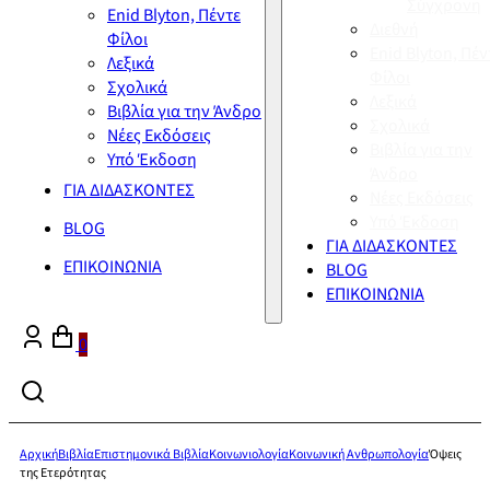
Σύγχρονη
Enid Blyton, Πέντε
Διεθνή
Φίλοι
Enid Blyton, Πέν
Λεξικά
Φίλοι
Σχολικά
Λεξικά
Βιβλία για την Άνδρο
Σχολικά
Νέες Εκδόσεις
Βιβλία για την
Υπό Έκδοση
Άνδρο
ΓΙΑ ΔΙΔΑΣΚΟΝΤΕΣ
Νέες Εκδόσεις
Υπό Έκδοση
BLOG
ΓΙΑ ΔΙΔΑΣΚΟΝΤΕΣ
ΕΠΙΚΟΙΝΩΝΙΑ
BLOG
ΕΠΙΚΟΙΝΩΝΙΑ
0
Αρχική
Βιβλία
Επιστημονικά Βιβλία
Κοινωνιολογία
Κοινωνική Ανθρωπολογία
Όψεις
της Ετερότητας