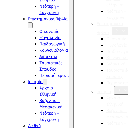
ελληνική
ελληνική
Νεότερη –
Νεότερη –
Σύγχρονη
Σύγχρονη
Επιστημονικά Βιβλία
Επιστημονικά
Οικονομία
Βιβλία
Ψυχολογία
Οικονομία
Παιδαγωγική
Ψυχολογία
Κοινωνιολογία
Παιδαγωγι
Διδακτική
Κοινωνιολ
Τουριστικές
Διδακτική
Σπουδές
Τουριστικέ
Περισσότερα…
Σπουδές
Ιστορία
Περισσότ
Αρχαία
Ιστορία
ελληνική
Αρχαία
Βυζάντιο –
ελληνική
Μεσαιωνική
Βυζάντιο –
Νεότερη –
Μεσαιωνικ
Σύγχρονη
Νεότερη –
Διεθνή