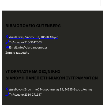
ΒΙΒΛΙΟΠΩΛΕΙΟ GUTENBERG
Διεύθυνση:
Διδότου 37, 10680 Αθήνα
Τηλέφωνο:
210-3642003
Email:
info@dardanosnet.gr
Σημεία Διανομής
ΥΠΟΚΑΤΑΣΤΗΜΑ ΘΕΣ/ΝΙΚΗΣ
ΔΙΑΝΟΜΗ ΠΑΝΕΠΙΣΤΗΜΙΑΚΩΝ ΣΥΓΓΡΑΜΜΑΤΩΝ
Διεύθυνση:
Στρατηγού Μακρυγιάννη 19, 54635 Θεσσαλονίκη
Τηλέφωνο:
2310-271147