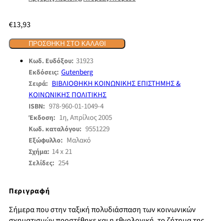
€
13,93
ΠΡΟΣΘΉΚΗ ΣΤΟ ΚΑΛΆΘΙ
31923
Κωδ. Ευδόξου:
Gutenberg
Εκδόσεις:
ΒΙΒΛΙΟΘΗΚΗ ΚΟΙΝΩΝΙΚΗΣ ΕΠΙΣΤΗΜΗΣ &
Σειρά:
ΚΟΙΝΩΝΙΚΗΣ ΠΟΛΙΤΙΚΗΣ
978-960-01-1049-4
ISBN:
1η, Απρίλιος 2005
Έκδοση:
9551229
Κωδ. καταλόγου:
Μαλακό
Εξώφυλλο:
14 x 21
Σχήμα:
254
Σελίδες:
Περιγραφή
Σήμερα που στην ταξική πολυδιάσπαση των κοινωνικών
σχηματισμών προστέθηκε και η εθνολογική, το ζήτημα της